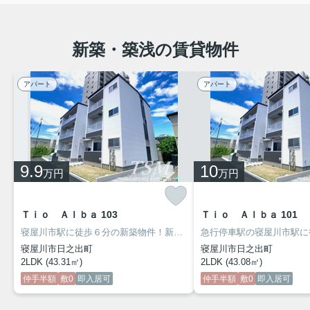
急行停車駅の「寝屋川市駅」に徒歩6分の新築物件！新
婚さんにオススメの2LDKのお部屋♪システムキッチ
ン、浴室乾燥機、エアコンなど室内設備充実の物件！内
新築・築浅の賃貸物件
覧可能ですので、ぜひご覧ください（＾▽＾）
アパート
2026.08.03
アパート
【レジデンス シェーネル】 ➡
物件詳細へ
9.9
10
万円
万円
Ｔｉｏ Ａｌｂａ 103
Ｔｉｏ Ａｌｂａ 101
寝屋川市駅に徒歩６分の新築物件！新婚さんにオススメの２ＬＤＫのお部屋♪３口のシステムキッチンや浴室乾燥機、エアコンも完備の充実した設備！
寝屋川市日之出町
寝屋川市日之出町
2LDK (43.31㎡)
2LDK (43.08㎡)
仲手半額
敷0
即入居可
仲手半額
敷0
即入居可