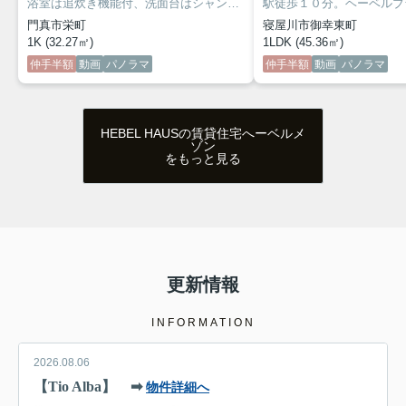
浴室は追炊き機能付、洗面台はシャンプードレッサー採用。床は人気のフローリング仕様。エアコン完備が嬉しいマンションとなっています。収納力のあるウォークイクローゼット。セキュリティー面では玄関オートロック錠、カラーＴＶモニターホン。
門真市栄町
寝屋川市御幸東町
1K (32.27㎡)
1LDK (45.36㎡)
仲手半額
動画
パノラマ
仲手半額
動画
パノラマ
HEBEL HAUSの賃貸住宅へーベルメ
ゾン
をもっと見る
更新情報
INFORMATION
2026.08.06
【Tio Alba】 ➡
物件詳細へ