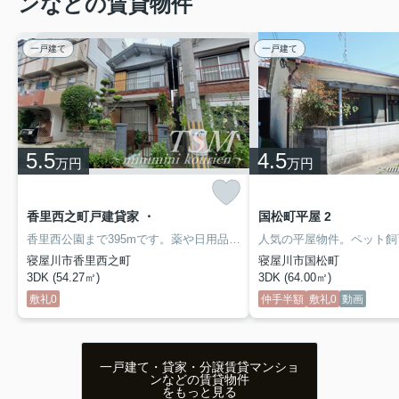
ンなどの賃貸物件
一戸建て
一戸建て
寝屋川市駅に徒歩5分の新築物件！2人入居可能な1LDK
のお部屋は新婚さんにオススメ！モニター付きのオート
ロック、宅配ボックス、エアコン、システムキッチンな
ど人気の設備が充実◎ネット使用料も無料！敷地内駐車
場もあります◎即入居可能な新築物件！
5.5
4.5
万円
万円
2026.07.27
【フジパレス寝屋川】 ➡
物件詳細へ
香里西之町戸建貸家 ・
国松町平屋 2
香里西公園まで395mです。薬や日用品を買うのに便利なスギ薬局 香里西店まで169mです
人気の平屋物件。ペット飼
寝屋川市香里西之町
寝屋川市国松町
3DK (54.27㎡)
3DK (64.00㎡)
敷礼0
仲手半額
敷礼0
動画
一戸建て・貸家・分譲賃貸マンショ
ンなどの賃貸物件
をもっと見る