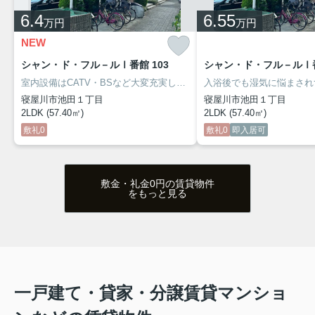
【メゾンレヴナ木田町】 ➡
物件詳細へ
6.4
6.55
万円
万円
NEW
シャン・ド・フル－ルⅠ番館 103
シャン・ド・フル－ルⅠ番
室内設備はCATV・BSなど大変充実しております。バストイレ別の物件です。今なら駐車場に空きあり、お車をお持ちの方に。フローリングの物件は、日々のお掃除も快適に行えます。アパートタイプのお部屋です。寝屋川市エリアで新たな生活を始めたいとお考えの方。賃貸情報のことなら当社にお任せ下さい。地域に密着しておりますので、確かな地域情報と賃貸情報をご紹介いたします。お気軽にお問い合わせ下さい。
寝屋川市池田１丁目
寝屋川市池田１丁目
2LDK (57.40㎡)
2LDK (57.40㎡)
敷礼0
敷礼0
即入居可
敷金・礼金0円の賃貸物件
をもっと見る
一戸建て・貸家・分譲賃貸マンショ