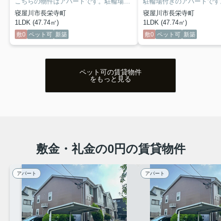
こちらの物件はアパートです。駐輪場付きの物件です。共用部には宅配ボックスが付いているため、非対面で荷物を受け取れます。知らない人が来た時でも玄関を開ける必要がなくなるモニター付きインターホンを備えております。細かい所にペットに対する愛が感じられるペット対応物件です。快適な住まいを手に入れるなら、当社にお任せください！当社では寝屋川市周辺の賃貸情報を多種多様に取り扱っております。
寝屋川市長栄寺町
寝屋川市長栄寺町
1LDK (47.74㎡)
1LDK (47.74㎡)
敷0
ペット可
新築
敷0
ペット可
新築
ペット可の賃貸物件
をもっと見る
敷金・礼金の0円の賃貸物件
人気物件に空き予定出ました！閑静な住宅街にある物
アパート
アパート
件！広々としたリビングは陽当たり良好♪ カウンターキ
ッチンや一坪バス付きの2LDKのお部屋は新婚さんやフ
ァミリーさんにおすすめ☆
2026.07.28