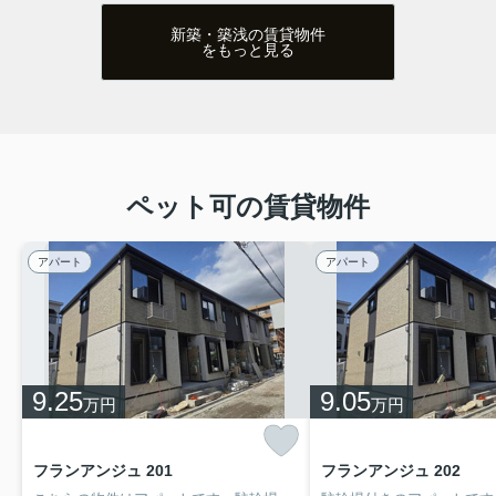
新築・築浅の賃貸物件
をもっと見る
ペット可の賃貸物件
ヘーベルブランドの物件！門真市駅に徒歩4分の立地！オー
トロック＆宅配ボックス完備！単身の方にオススメの１Kタ
イプのお部屋♪室内設備も充実◎おすすめ物件です☆
アパート
アパート
2026.07.31
【山の手ガーデンハイツ】 ➡
物件詳細へ
9.25
9.05
万円
万円
フランアンジュ 201
フランアンジュ 202