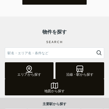
物件を探す
SEARCH
急行停車駅の寝屋川市駅に徒歩8分！間接照明とデザイ
ンクロスがオシャレな1LDK♪内装、使い勝手ともにこ
だわったお部屋！オススメ物件です！
エリアから探す
沿線・駅から探す
地図から探す
主要駅から探す