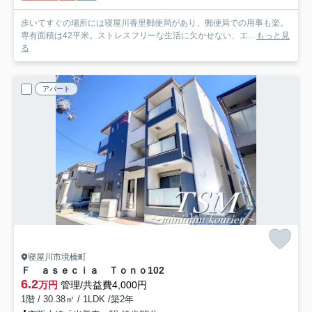
歩いてすぐの場所には寝屋川香里郵便局があり、郵便局での用事も楽。
専有面積は42平米。ストレスフリーな生活に欠かせない、エ...
もっと見
る
アパート
寝屋川市境橋町
Ｆ ａｓｅｃｉａ Ｔｏｎｏ
102
6.2
万円
管理/共益費4,000円
1階 / 30.38㎡ / 1LDK /築2年