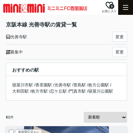
0
お気に入り
京阪本線 光善寺駅の賃貸一覧
光善寺駅
変更
募集中
変更
おすすめの駅
寝屋川市駅
/
香里園駅
/
光善寺駅
/
萱島駅
/
枚方公園駅
/
大和田駅
/
枚方市駅
/
忍ケ丘駅
/
門真市駅
/
寝屋川公園駅
61
件
賃貸マンション