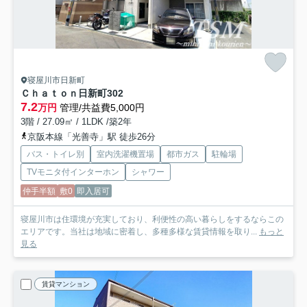
寝屋川市日新町
Ｃｈａｔｏｎ日新町
302
7.2
万円
管理/共益費5,000円
3階 / 27.09㎡ / 1LDK /築2年
京阪本線「光善寺」駅 徒歩26分
バス・トイレ別
室内洗濯機置場
都市ガス
駐輪場
TVモニタ付インターホン
シャワー
仲手半額
敷0
即入居可
寝屋川市は住環境が充実しており、利便性の高い暮らしをするならこの
エリアです。当社は地域に密着し、多種多様な賃貸情報を取り...
もっと
見る
賃貸マンション