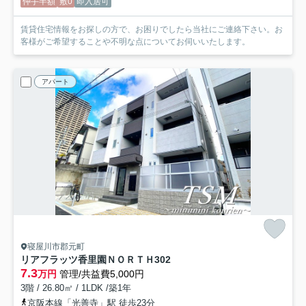
仲手半額
敷0
即入居可
賃貸住宅情報をお探しの方で、お困りでしたら当社にご連絡下さい。お
客様がご希望することや不明な点についてお伺いいたします。
アパート
寝屋川市郡元町
リアフラッツ香里園ＮＯＲＴＨ
302
7.3
万円
管理/共益費5,000円
3階 / 26.80㎡ / 1LDK /築1年
京阪本線「光善寺」駅 徒歩23分