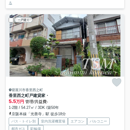
る
一戸建て
寝屋川市香里西之町
香里西之町戸建貸家
・
5.5
万円
管理/共益費-
1-2階 / 54.27㎡ / 3DK /築50年
京阪本線「光善寺」駅 徒歩18分
バス・トイレ別
室内洗濯機置場
エアコン
バルコニー
都市ガス
駐輪場