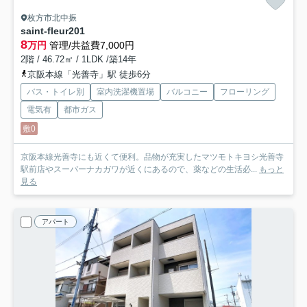
枚方市北中振
saint-fleur
201
8
万円
管理/共益費7,000円
2階 / 46.72㎡ / 1LDK /築14年
京阪本線「光善寺」駅 徒歩6分
バス・トイレ別
室内洗濯機置場
バルコニー
フローリング
電気有
都市ガス
敷0
京阪本線光善寺にも近くて便利。品物が充実したマツモトキヨシ光善寺
駅前店やスーパーナカガワが近くにあるので、薬などの生活必...
もっと
見る
アパート