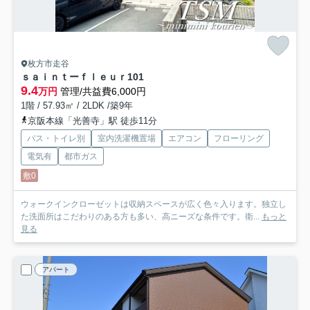
枚方市走谷
ｓａｉｎｔーｆｌｅｕｒ
101
9.4
万円
管理/共益費6,000円
1階 / 57.93㎡ / 2LDK /築9年
京阪本線「光善寺」駅 徒歩11分
バス・トイレ別
室内洗濯機置場
エアコン
フローリング
電気有
都市ガス
敷0
ウォークインクローゼットは収納スペースが広く色々入ります。独立し
た洗面所はこだわりのある方も多い、高ニーズな条件です。衛...
もっと
見る
アパート