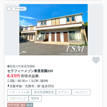
アパート
寝屋川市東香里園町
セラフィーメゾン東香里園
205
8.3
万円
管理/共益費-
1-2階 / 48.00㎡ / 1LDK /築9年
京阪本線「光善寺」駅 徒歩25分
バス・トイレ別
室内洗濯機置場
エアコン
バルコニー
フローリング
電気有
仲手半額
敷0
動画