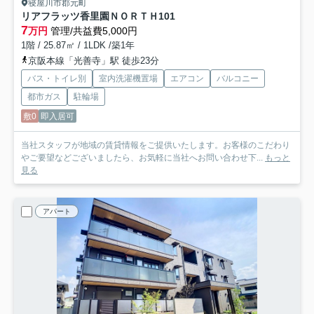
寝屋川市郡元町
リアフラッツ香里園ＮＯＲＴＨ
101
7
万円
管理/共益費5,000円
1階 / 25.87㎡ / 1LDK /築1年
京阪本線「光善寺」駅 徒歩23分
バス・トイレ別
室内洗濯機置場
エアコン
バルコニー
都市ガス
駐輪場
敷0
即入居可
当社スタッフが地域の賃貸情報をご提供いたします。お客様のこだわり
やご要望などございましたら、お気軽に当社へお問い合わせ下...
もっと
見る
アパート