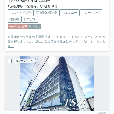
2階 / 55.68㎡ / 2LDK /築31年
京阪本線「光善寺」駅 徒歩31分
バス・トイレ別
室内洗濯機置場
バルコニー
フローリング
電気有
都市ガス
仲手半額
敷0
即入居可
寝屋川市や京阪本線香里園付近で、お客様のこだわりにマッチしたお部
屋を探しませんか。当社が全力でお部屋探しをサポート致しま...
もっと
見る
賃貸マンション