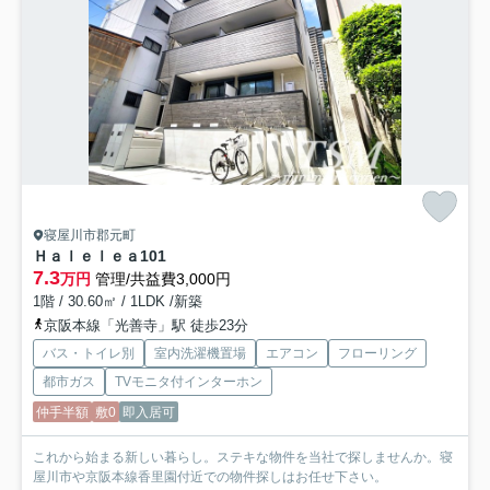
寝屋川市郡元町
Ｈａｌｅｌｅａ
101
7.3
万円
管理/共益費3,000円
1階 / 30.60㎡ / 1LDK /新築
京阪本線「光善寺」駅 徒歩23分
バス・トイレ別
室内洗濯機置場
エアコン
フローリング
都市ガス
TVモニタ付インターホン
仲手半額
敷0
即入居可
これから始まる新しい暮らし。ステキな物件を当社で探しませんか。寝
屋川市や京阪本線香里園付近での物件探しはお任せ下さい。