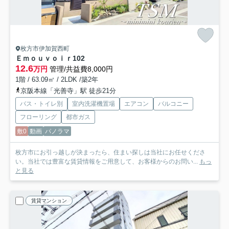
枚方市伊加賀西町
Ｅｍｏｕｖｏｉｒ
102
12.6
万円
管理/共益費8,000円
1階 / 63.09㎡ / 2LDK /築2年
京阪本線「光善寺」駅 徒歩21分
バス・トイレ別
室内洗濯機置場
エアコン
バルコニー
フローリング
都市ガス
敷0
動画
パノラマ
枚方市にお引っ越しが決まったら、住まい探しは当社にお任せくださ
い。当社では豊富な賃貸情報をご用意して、お客様からのお問い...
もっ
と見る
賃貸マンション