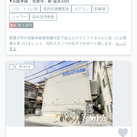
京阪本線「光善寺」駅 徒歩33分
バス・トイレ別
室内洗濯機置場
エアコン
駐輪場
シャワー
温水洗浄便座
敷0
即入居可
寝屋川市や京阪本線香里園付近であなたのライフスタイルに合ったお部
屋を見つけましょう。当社スタッフが全力でサポート致します...
もっと
見る
アパート