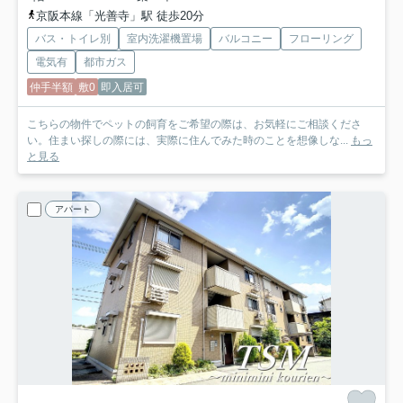
京阪本線「光善寺」駅 徒歩20分
バス・トイレ別
室内洗濯機置場
バルコニー
フローリング
電気有
都市ガス
仲手半額
敷0
即入居可
こちらの物件でペットの飼育をご希望の際は、お気軽にご相談くださ
い。住まい探しの際には、実際に住んでみた時のことを想像しな...
もっ
と見る
アパート