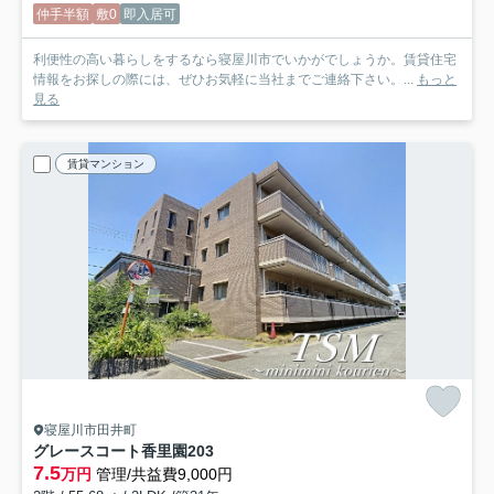
仲手半額
敷0
即入居可
利便性の高い暮らしをするなら寝屋川市でいかがでしょうか。賃貸住宅
情報をお探しの際には、ぜひお気軽に当社までご連絡下さい。...
もっと
見る
賃貸マンション
寝屋川市田井町
グレースコート香里園
203
7.5
万円
管理/共益費9,000円