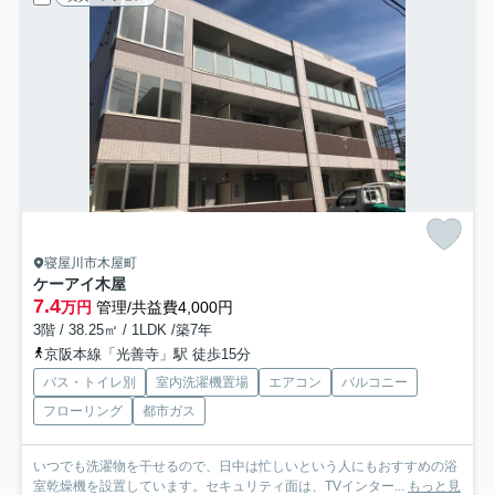
寝屋川市木屋町
ケーアイ木屋
7.4
万円
管理/共益費4,000円
3階 / 38.25㎡ / 1LDK /築7年
京阪本線「光善寺」駅 徒歩15分
バス・トイレ別
室内洗濯機置場
エアコン
バルコニー
フローリング
都市ガス
いつでも洗濯物を干せるので、日中は忙しいという人にもおすすめの浴
室乾燥機を設置しています。セキュリティ面は、TVインター...
もっと見