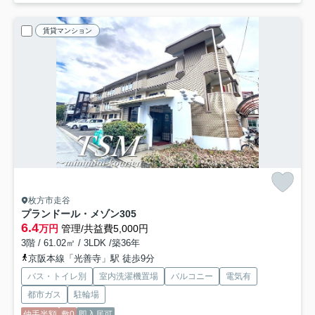
賃貸マンション
枚方市走谷
プランドール・メゾン
305
6.4
万円
管理/共益費5,000円
3階 / 61.02㎡ / 3LDK /築36年
京阪本線「光善寺」駅 徒歩9分
バス・トイレ別
室内洗濯機置場
バルコニー
電気有
都市ガス
駐輪場
仲手半額
敷0
即入居可