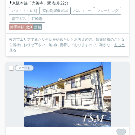
京阪本線「光善寺」駅 徒歩22分
バス・トイレ別
室内洗濯機置場
バルコニー
フローリング
都市ガス
駐輪場
仲手半額
敷0
動画
枚方市エリアで新たな生活を始めたいとお考えの方。賃貸情報のことな
ら当社にお任せ下さい。地域に密着しておりますので、確かな...
もっと
見る
アパート