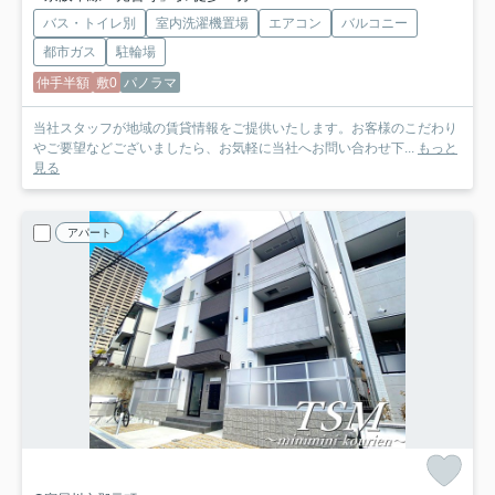
バス・トイレ別
室内洗濯機置場
エアコン
バルコニー
都市ガス
駐輪場
仲手半額
敷0
パノラマ
当社スタッフが地域の賃貸情報をご提供いたします。お客様のこだわり
やご要望などございましたら、お気軽に当社へお問い合わせ下...
もっと
見る
アパート