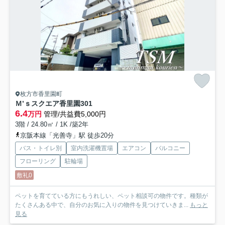
枚方市香里園町
Ｍ’ｓスクエア香里園
301
6.4
万円
管理/共益費5,000円
3階 / 24.80㎡ / 1K /築2年
京阪本線「光善寺」駅 徒歩20分
バス・トイレ別
室内洗濯機置場
エアコン
バルコニー
フローリング
駐輪場
敷礼0
ペットを育てている方にもうれしい、ペット相談可の物件です。種類が
たくさんある中で、自分のお気に入りの物件を見つけていきま...
もっと
見る