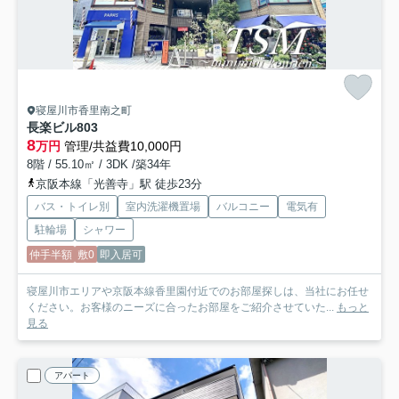
寝屋川市香里南之町
長楽ビル
803
8
万円
管理/共益費10,000円
8階 / 55.10㎡ / 3DK /築34年
京阪本線「光善寺」駅 徒歩23分
バス・トイレ別
室内洗濯機置場
バルコニー
電気有
駐輪場
シャワー
仲手半額
敷0
即入居可
寝屋川市エリアや京阪本線香里園付近でのお部屋探しは、当社にお任せ
ください。お客様のニーズに合ったお部屋をご紹介させていた...
もっと
見る
アパート