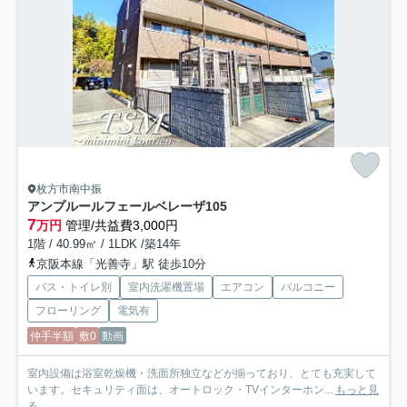
枚方市南中振
アンプルールフェールベレーザ
105
7
万円
管理/共益費3,000円
1階 / 40.99㎡ / 1LDK /築14年
京阪本線「光善寺」駅 徒歩10分
バス・トイレ別
室内洗濯機置場
エアコン
バルコニー
フローリング
電気有
仲手半額
敷0
動画
室内設備は浴室乾燥機・洗面所独立などが揃っており、とても充実して
います。セキュリティ面は、オートロック・TVインターホン...
もっと見
る