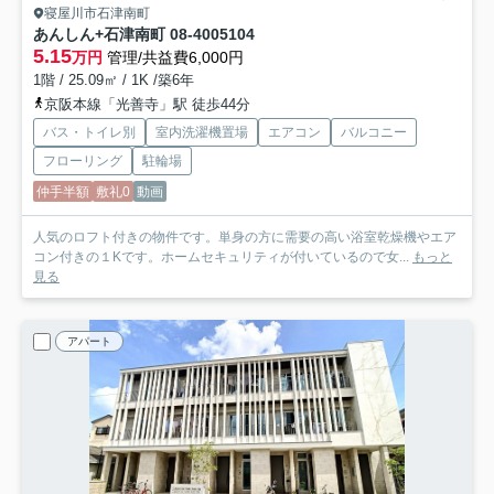
寝屋川市石津南町
あんしん+石津南町 08-4005
104
5.15
万円
管理/共益費6,000円
1階 / 25.09㎡ / 1K /築6年
京阪本線「光善寺」駅 徒歩44分
バス・トイレ別
室内洗濯機置場
エアコン
バルコニー
フローリング
駐輪場
仲手半額
敷礼0
動画
人気のロフト付きの物件です。単身の方に需要の高い浴室乾燥機やエア
コン付きの１Kです。ホームセキュリティが付いているので女...
もっと
見る
アパート