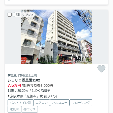
賃貸マンション
寝屋川市香里北之町
シェリロ香里園
1102
7.5
万円
管理/共益費5,000円
11階 / 30.20㎡ / 1LDK /築8年
京阪本線「光善寺」駅 徒歩17分
バス・トイレ別
エアコン
バルコニー
フローリング
電気有
都市ガス