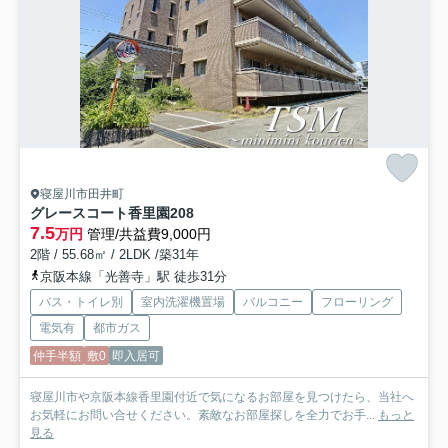
寝屋川市田井町
グレースコート香里園
208
7.5
万円
管理/共益費9,000円
2階 / 55.68㎡ / 2LDK /築31年
京阪本線「光善寺」駅 徒歩31分
バス・トイレ別
室内洗濯機置場
バルコニー
フローリング
電気有
都市ガス
仲手半額
敷0
即入居可
寝屋川市や京阪本線香里園付近で気になるお部屋を見つけたら、当社へ
お気軽にお問い合せください。素敵なお部屋探しを全力でお手...
もっと
見る