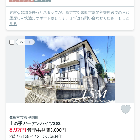
豊富な知識を持ったスタッフが、枚方市や京阪本線光善寺周辺でのお部
屋探しを快適にサポート致します。まずはお問い合わせくださ...
もっと
見る
アパート
枚方市香里園町
山の手ガーデンハイツ
202
8.9
万円
管理/共益費3,000円
2階 / 63.35㎡ / 2LDK /築34年