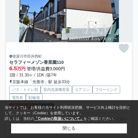
寝屋川市田井西町
セラフィーメゾン香里園
110
6.5
万円
管理/共益費3,000円
1階 / 31.30㎡ / 1DK /築7年
京阪本線「光善寺」駅 徒歩33分
バス・トイレ別
室内洗濯機置場
エアコン
フローリング
電気有
駐輪場
仲手半額
敷礼0
即入居可
当サイトでは、お客様の当サイト利用状況把握、サービス向上検討を目的と
して、クッキー（Cookie）を使用しています。
詳しくは、当社の
「Cookieの取扱いについて」
をご確認ください。
当社では、京阪本線香里園周辺の多種多様な賃貸情報を取り扱っており
ます。京阪本線香里園の近くでお部屋探しをしている方は、当...
もっと
閉じる
見る