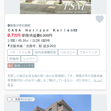
寝屋川市日新町
ＣＡＳＡ Ｈｏｒｉｚｏｎ Ｋｏｒｉｅｎ
03
8.7
万円
管理/共益費6,000円
1-3階 / 45.16㎡ / 1LDK /築5年
京阪本線「光善寺」駅 徒歩26分
バス・トイレ別
室内洗濯機置場
バルコニー
フローリング
駐輪場
シャワー
敷0
動画
パノラマ
充実した毎日を送る為の第一歩がお部屋探しです。寝屋川市や京阪本線
香里園付近へのお引っ越しをご検討しているなら、ぜひ当社に...
もっと
見る
賃貸マンション