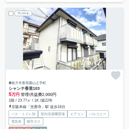
アパート
枚方市香里園山之手町
シャンテ香里
103
5
万円
管理/共益費2,000円
1階 / 23.77㎡ / 1K /築22年
京阪本線「光善寺」駅 徒歩16分
バス・トイレ別
室内洗濯機置場
エアコン
バルコニー
電気有
都市ガス