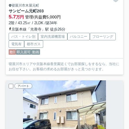
寝屋川市木屋元町
サンビーム元町
203
5.7
万円
管理/共益費5,000円
2階 / 43.25㎡ / 2LDK /築34年
京阪本線「光善寺」駅 徒歩26分
バス・トイレ別
室内洗濯機置場
バルコニー
フローリング
電気有
都市ガス
敷0
即入居可
動画
寝屋川市エリアや京阪本線香里園近くでお部屋探しをするなら、当社に
お任せ下さい。お客様の求めるお部屋がきっと見つかります。
アパート