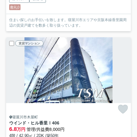
敷礼0
住まい探しのお手伝いを致します。寝屋川市エリアや京阪本線香里園周
辺の賃貸戸建てを数多く取り扱っています。
賃貸マンション
寝屋川市木屋町
ウインド・ヒル香里Ⅰ
406
6.8
万円
管理/共益費8,000円
4階 / 42.90㎡ / 2DK /築50年