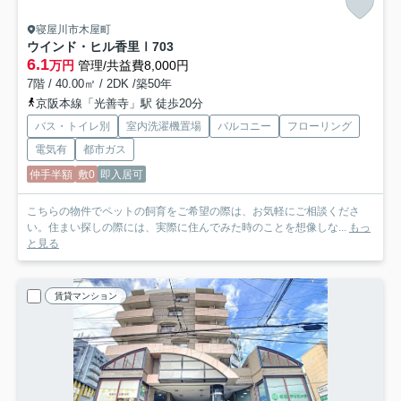
寝屋川市木屋町
ウインド・ヒル香里Ⅰ
703
6.1
万円
管理/共益費8,000円
7階 / 40.00㎡ / 2DK /築50年
京阪本線「光善寺」駅 徒歩20分
バス・トイレ別
室内洗濯機置場
バルコニー
フローリング
電気有
都市ガス
仲手半額
敷0
即入居可
こちらの物件でペットの飼育をご希望の際は、お気軽にご相談くださ
い。住まい探しの際には、実際に住んでみた時のことを想像しな...
もっ
と見る
賃貸マンション