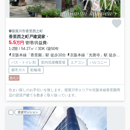
寝屋川市香里西之町
香里西之町戸建貸家
・
5.5
万円
管理/共益費-
1-2階 / 54.27㎡ / 3DK /築50年
京阪本線「香里園」駅 徒歩10分
京阪本線「光善寺」駅 徒歩18分
バス・トイレ別
室内洗濯機置場
エアコン
バルコニー
都市ガス
駐輪場
敷礼0
住まい探しのお手伝いを致します。寝屋川市エリアや京阪本線香里園周
辺の賃貸戸建てを数多く取り扱っています。
賃貸マンション