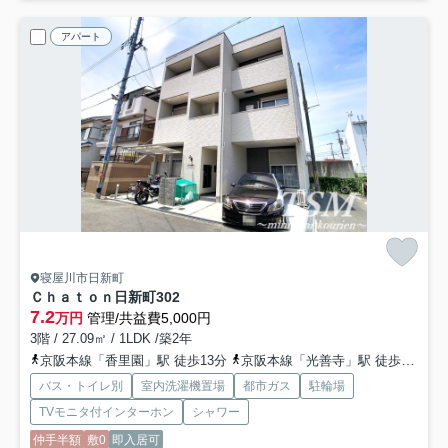
アパート
寝屋川市日新町
Ｃｈａｔｏｎ日新町
302
7.2
万円
管理/共益費5,000円
3階 / 27.09㎡ / 1LDK /築2年
京阪本線「香里園」駅 徒歩13分
京阪本線「光善寺」駅 徒歩26分
バス・トイレ別
室内洗濯機置場
都市ガス
駐輪場
TVモニタ付インターホン
シャワー
仲手半額
敷0
即入居可