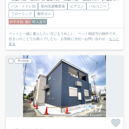
バス・トイレ別
室内洗濯機置場
エアコン
バルコニー
フローリング
都市ガス
仲手半額
敷0
即入居可
ペットと一緒に暮らしたい方にもうれしい、ペット相談可の物件です。
住まいのことでお困りでしたら、お気軽に当社へお問い合わせ...
もっと
見る
アパート