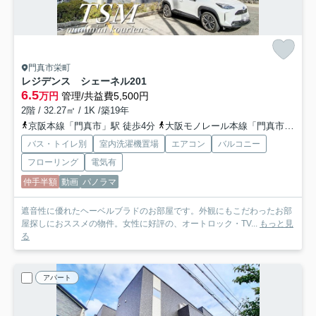
門真市栄町
レジデンス シェーネル
201
6.5
万円
管理/共益費5,500円
2階 / 32.27㎡ / 1K /築19年
京阪本線「門真市」駅 徒歩4分
大阪モノレール本線「門真市」駅 徒歩2分
バス・トイレ別
室内洗濯機置場
エアコン
バルコニー
フローリング
電気有
仲手半額
動画
パノラマ
遮音性に優れたヘーベルブラドのお部屋です。外観にもこだわったお部
屋探しにおススメの物件。女性に好評の、オートロック・TV...
もっと見
る
アパート