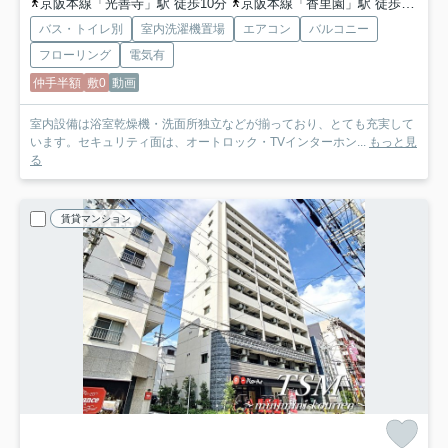
京阪本線「光善寺」駅 徒歩10分
京阪本線「香里園」駅 徒歩16分
バス・トイレ別
室内洗濯機置場
エアコン
バルコニー
フローリング
電気有
仲手半額
敷0
動画
室内設備は浴室乾燥機・洗面所独立などが揃っており、とても充実して
います。セキュリティ面は、オートロック・TVインターホン...
もっと見
る
賃貸マンション