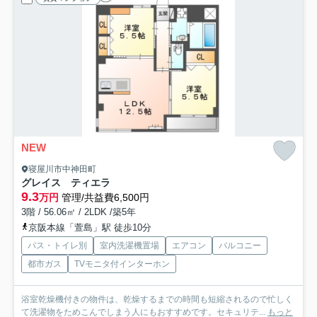
NEW
寝屋川市中神田町
グレイス ティエラ
9.3
万円
管理/共益費6,500円
3階 / 56.06㎡ / 2LDK /築5年
京阪本線「萱島」駅 徒歩10分
バス・トイレ別
室内洗濯機置場
エアコン
バルコニー
都市ガス
TVモニタ付インターホン
浴室乾燥機付きの物件は、乾燥するまでの時間も短縮されるので忙しく
て洗濯物をためこんでしまう人にもおすすめです。セキュリテ...
もっと