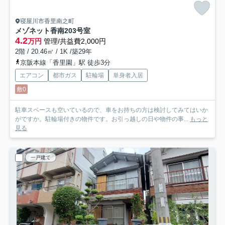
寝屋川市香里南之町
メゾネット香南
203号室
4.2
万円
管理/共益費2,000円
2階 / 20.46㎡ / 1K /築29年
京阪本線「香里園」駅 徒歩3分
エアコン
都市ガス
駐輪場
単身者入居
敷0
駐車スペースも空いているので、車をお持ちの方は検討してみてはいか
がですか。駐輪場付きの物件です。お引っ越しの日や物件の事...
もっと
見る
一戸建て