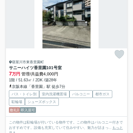
寝屋川市東香里園町
サニーハイツ香里園
101号室
7
万円
管理/共益費4,000円
1階 / 51.63㎡ / 2DK /築28年
京阪本線「香里園」駅 徒歩7分
バス・トイレ別
室内洗濯機置場
バルコニー
都市ガス
駐輪場
シューズボックス
敷礼0
即入居可
この物件は駐輪場が付いている物件です。この物件はバルコニー付きで
おすすめです。設備も充実していて住みやすい、魅力が詰まっ...
もっと