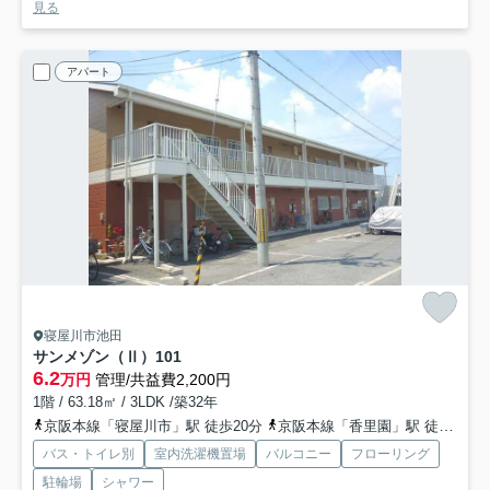
見る
アパート
寝屋川市池田
サンメゾン（Ⅱ）
101
6.2
万円
管理/共益費2,200円
1階 / 63.18㎡ / 3LDK /築32年
京阪本線「寝屋川市」駅 徒歩20分
京阪本線「香里園」駅 徒歩27分
バス・トイレ別
室内洗濯機置場
バルコニー
フローリング
駐輪場
シャワー