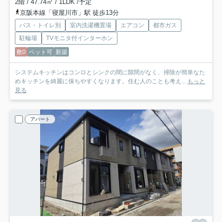
2階 / 47.74㎡ / 1LDK /予定
京阪本線「寝屋川市」駅 徒歩13分
バス・トイレ別
室内洗濯機置場
エアコン
都市ガス
駐輪場
TVモニタ付インターホン
敷0
ペット可
新築
システムキッチンはコンロとシンクの間に隙間がなく、掃除が簡単なた
めキッチンを綺麗に保ちやすくなります。住む人のことも考え...
もっと
見る
アパート