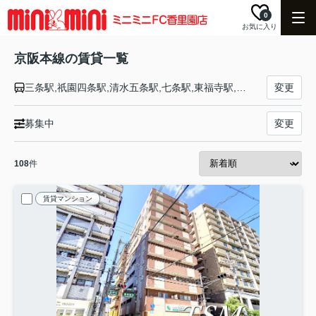
0
お気に入り
京阪本線の賃貸一覧
三条駅,祇園四条駅,清水五条駅,七条駅,東福寺駅,鳥羽街道駅,伏見稲荷駅,龍谷大前深草駅,藤森駅,墨染駅,近鉄丹波橋駅,伏見桃山駅,中書島駅,淀駅,石清水八幡宮駅,橋本駅,樟葉駅,牧野駅,御殿山駅,枚方市駅,枚方公園駅,光善寺駅,香里園駅,寝屋川市駅,萱島駅,大和田駅,古川橋駅,門真市駅,西三荘駅,守口市駅,土居駅,滝井駅,千林駅,森小路駅,関目成育駅,ＪＲ野江駅,京橋駅,天満橋駅,北浜駅,淀屋橋駅
変更
募集中
変更
108
件
賃貸マンション