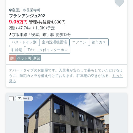
寝屋川市長栄寺町
フランアンジュ
202
9.05
万円
管理/共益費4,600円
2階 / 47.74㎡ / 1LDK /予定
京阪本線「寝屋川市」駅 徒歩13分
バス・トイレ別
室内洗濯機置場
エアコン
都市ガス
駐輪場
TVモニタ付インターホン
敷0
ペット可
新築
アパートタイプのお部屋です。入居者が安心して暮らしていただけるよ
うに、防犯カメラを備え付けております。駐車場の空きがある...
もっと
見る
アパート