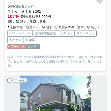
寝屋川市日之出町
Ｔｉｏ Ａｌｂａ
101
10
万円
管理/共益費6,000円
1階 / 43.08㎡ / 2LDK /新築
京阪本線「寝屋川市」駅 徒歩6分
京阪本線「萱島」駅 徒歩29分
バス・トイレ別
室内洗濯機置場
エアコン
フローリング
都市ガス
駐輪場
仲手半額
敷0
即入居可
寝屋川市エリアや京阪本線寝屋川市付近までのお引っ越しをご検討され
ているなら、お問い合わせやご連絡をお待ちしております。知...
もっと
見る
アパート