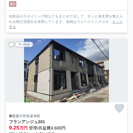
敷0
化粧品やスタイリング剤などをまとめて出して、サッと身支度を整えら
れる独立洗面台を採用しています。収納はウォークインクロゼ...
もっと
見る
アパート
寝屋川市長栄寺町
フランアンジュ
201
9.25
万円
管理/共益費4,600円