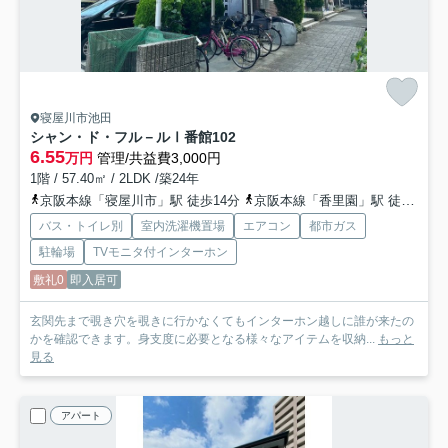
寝屋川市池田
シャン・ド・フル－ルⅠ番館
102
6.55
万円
管理/共益費3,000円
1階 / 57.40㎡ / 2LDK /築24年
京阪本線「寝屋川市」駅 徒歩14分
京阪本線「香里園」駅 徒歩26分
バス・トイレ別
室内洗濯機置場
エアコン
都市ガス
駐輪場
TVモニタ付インターホン
敷礼0
即入居可
玄関先まで覗き穴を覗きに行かなくてもインターホン越しに誰が来たの
かを確認できます。身支度に必要となる様々なアイテムを収納...
もっと
見る
アパート