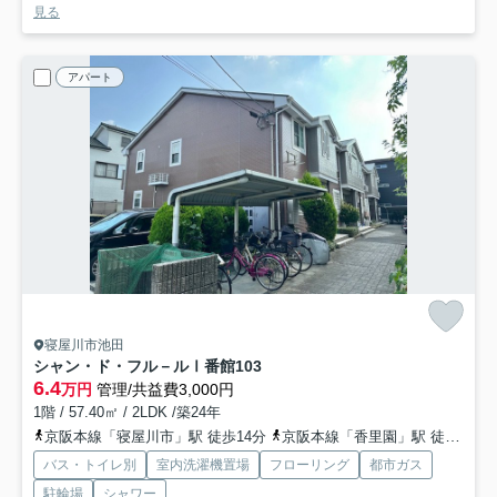
見る
アパート
寝屋川市池田
シャン・ド・フル－ルⅠ番館
103
6.4
万円
管理/共益費3,000円
1階 / 57.40㎡ / 2LDK /築24年
京阪本線「寝屋川市」駅 徒歩14分
京阪本線「香里園」駅 徒歩26分
バス・トイレ別
室内洗濯機置場
フローリング
都市ガス
駐輪場
シャワー