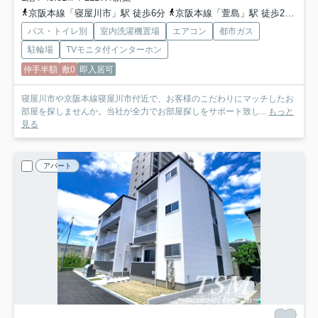
京阪本線「寝屋川市」駅 徒歩6分
京阪本線「萱島」駅 徒歩29分
バス・トイレ別
室内洗濯機置場
エアコン
都市ガス
駐輪場
TVモニタ付インターホン
仲手半額
敷0
即入居可
寝屋川市や京阪本線寝屋川市付近で、お客様のこだわりにマッチしたお
部屋を探しませんか。当社が全力でお部屋探しをサポート致し...
もっと
見る
アパート