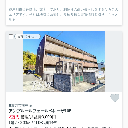
寝屋川市は住環境が充実しており、利便性の高い暮らしをするならこの
エリアです。当社は地域に密着し、多種多様な賃貸情報を取り...
もっと
見る
賃貸マンション
枚方市南中振
アンプルールフェールベレーザ
105
7
万円
管理/共益費3,000円
1階 / 40.99㎡ / 1LDK /築14年