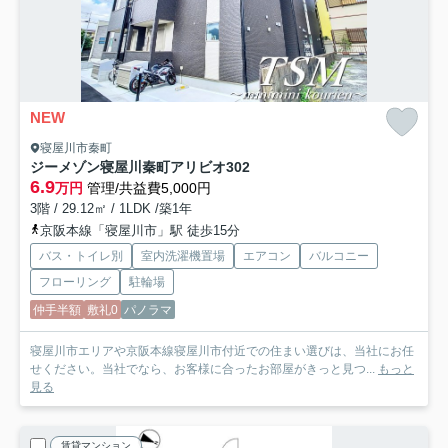
NEW
寝屋川市秦町
ジーメゾン寝屋川秦町アリビオ
302
6.9
万円
管理/共益費5,000円
3階 / 29.12㎡ / 1LDK /築1年
京阪本線「寝屋川市」駅 徒歩15分
バス・トイレ別
室内洗濯機置場
エアコン
バルコニー
フローリング
駐輪場
仲手半額
敷礼0
パノラマ
寝屋川市エリアや京阪本線寝屋川市付近での住まい選びは、当社にお任
せください。当社でなら、お客様に合ったお部屋がきっと見つ...
もっと
見る
賃貸マンション