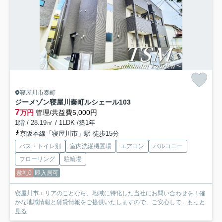
寝屋川市秦町
ジーメゾン寝屋川秦町ルシェール
103
7
万円
管理/共益費5,000円
1階 / 28.19㎡ / 1LDK /築1年
京阪本線「寝屋川市」駅 徒歩15分
バス・トイレ別
室内洗濯機置場
エアコン
バルコニー
フローリング
駐輪場
敷礼0
即入居可
寝屋川市エリアのことなら、地域に特化した当社にお問い合わせを！確
かな地域情報と賃貸情報をご提供いたしますので、ご安心して...
もっと
見る