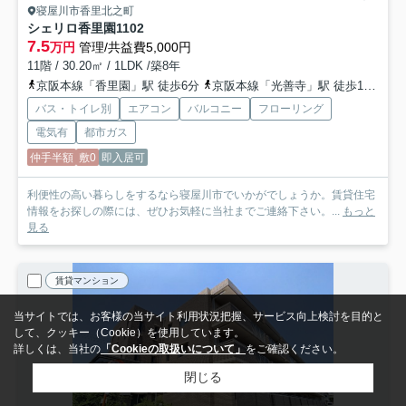
寝屋川市香里北之町
シェリロ香里園
1102
7.5
万円
管理/共益費5,000円
11階 / 30.20㎡ / 1LDK /築8年
京阪本線「香里園」駅 徒歩6分
京阪本線「光善寺」駅 徒歩17分
京
バス・トイレ別
エアコン
バルコニー
フローリング
電気有
都市ガス
仲手半額
敷0
即入居可
利便性の高い暮らしをするなら寝屋川市でいかがでしょうか。賃貸住宅
情報をお探しの際には、ぜひお気軽に当社までご連絡下さい。...
もっと
見る
賃貸マンション
当サイトでは、お客様の当サイト利用状況把握、サービス向上検討を目的と
して、クッキー（Cookie）を使用しています。
詳しくは、当社の
「Cookieの取扱いについて」
をご確認ください。
閉じる