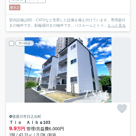
敷礼0
室内設備はBS・CATVなど充実した設備を備え付けています。専用庭付
きの物件です。駐輪場付きの物件です。バスルームとトイ...
もっと見る
アパート
寝屋川市日之出町
Ｔｉｏ Ａｌｂａ
103
9.9
万円
管理/共益費6,000円
1階 / 43.31㎡ / 2LDK /新築