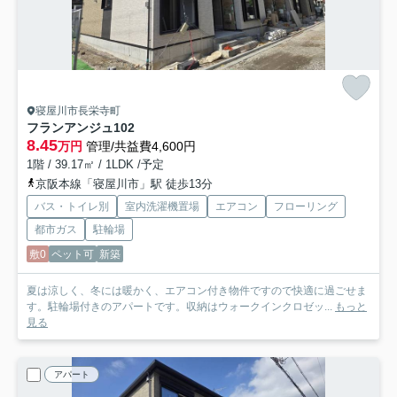
寝屋川市長栄寺町
フランアンジュ
102
8.45
万円
管理/共益費4,600円
1階 / 39.17㎡ / 1LDK /予定
京阪本線「寝屋川市」駅 徒歩13分
バス・トイレ別
室内洗濯機置場
エアコン
フローリング
都市ガス
駐輪場
敷0
ペット可
新築
夏は涼しく、冬には暖かく、エアコン付き物件ですので快適に過ごせま
す。駐輪場付きのアパートです。収納はウォークインクロゼッ...
もっと
見る
アパート