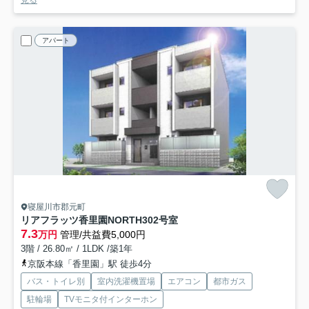
見る
アパート
寝屋川市郡元町
リアフラッツ香里園NORTH
302号室
7.3
万円
管理/共益費5,000円
3階 / 26.80㎡ / 1LDK /築1年
京阪本線「香里園」駅 徒歩4分
バス・トイレ別
室内洗濯機置場
エアコン
都市ガス
駐輪場
TVモニタ付インターホン