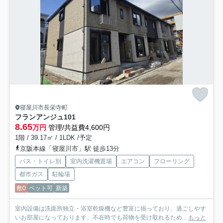
寝屋川市長栄寺町
フランアンジュ
101
8.65
万円
管理/共益費4,600円
1階 / 39.17㎡ / 1LDK /予定
京阪本線「寝屋川市」駅 徒歩13分
バス・トイレ別
室内洗濯機置場
エアコン
フローリング
都市ガス
駐輪場
敷0
ペット可
新築
室内設備は洗面所独立・浴室乾燥機など豊富に揃っており、過ごしやす
いお部屋になっております。不在時でも荷物を受け取れるため...
もっと