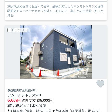
京阪本線光善寺にも近くて便利。品物が充実したマツモトキヨシ光善寺
駅前店やスーパーナカガワが近くにあるので、薬などの生活必...
もっと
見る
アパート
寝屋川市萱島信和町
アムールシトラス
201
6.6
万円
管理/共益費5,000円
2階 / 29.54㎡ / 1LDK /新築
京阪本線「萱島」駅 徒歩9分
京阪本線「寝屋川市」駅 徒歩22分
京