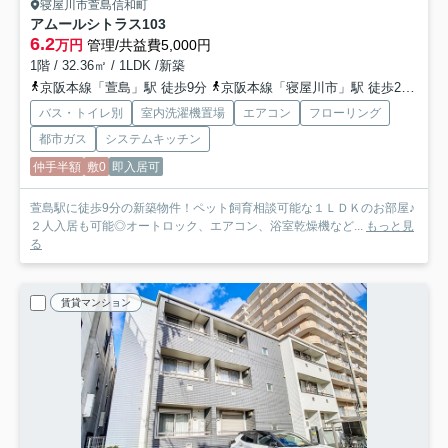
寝屋川市萱島信和町
アムールシトラス
103
6.2
万円
管理/共益費5,000円
1階 / 32.36㎡ / 1LDK /新築
京阪本線「萱島」駅 徒歩9分
京阪本線「寝屋川市」駅 徒歩22分
京
バス・トイレ別
室内洗濯機置場
エアコン
フローリング
都市ガス
システムキッチン
仲手半額
敷0
即入居可
萱島駅に徒歩9分の新築物件！ペット飼育相談可能な１ＬＤＫのお部屋♪
２人入居も可能◎オートロック、エアコン、浴室乾燥機など...
もっと見
る
賃貸マンション