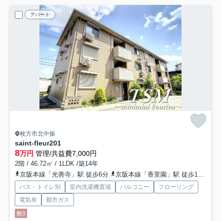
アパート
枚方市北中振
saint-fleur
201
8
万円
管理/共益費7,000円
2階 / 46.72㎡ / 1LDK /築14年
京阪本線「光善寺」駅 徒歩6分
京阪本線「香里園」駅 徒歩18分
京
バス・トイレ別
室内洗濯機置場
バルコニー
フローリング
電気有
都市ガス
敷0