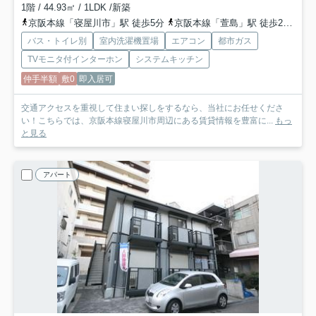
1階 / 44.93㎡ / 1LDK /新築
京阪本線「寝屋川市」駅 徒歩5分
京阪本線「萱島」駅 徒歩26分
京
バス・トイレ別
室内洗濯機置場
エアコン
都市ガス
TVモニタ付インターホン
システムキッチン
仲手半額
敷0
即入居可
交通アクセスを重視して住まい探しをするなら、当社にお任せくださ
い！こちらでは、京阪本線寝屋川市周辺にある賃貸情報を豊富に...
もっ
と見る
アパート