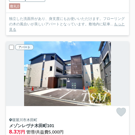
敷礼0
独立した洗面所があり、身支度にもお使いいただけます。フローリング
の木の風合いが美しいアパートとなっています。敷地内に駐車...
もっと
見る
アパート
寝屋川市木田町
メゾンレヴナ木田町
101
8.3
万円
管理/共益費5,000円