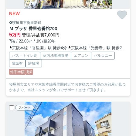
NEW
寝屋川市香里新町
Ｍ’プラザ 香里壱番館
703
5
万円
管理/共益費7,000円
7階 / 22.03㎡ / 1K /築20年
京阪本線「香里園」駅 徒歩4分
京阪本線「光善寺」駅 徒歩20分
京
バス・トイレ別
室内洗濯機置場
エアコン
バルコニー
電気有
駐輪場
仲手半額
敷0
寝屋川市エリアや京阪本線香里園付近でお客様のご希望のお部屋が見つ
かるまで、当社スタッフが全力でサポートさせて頂きます。
アパート