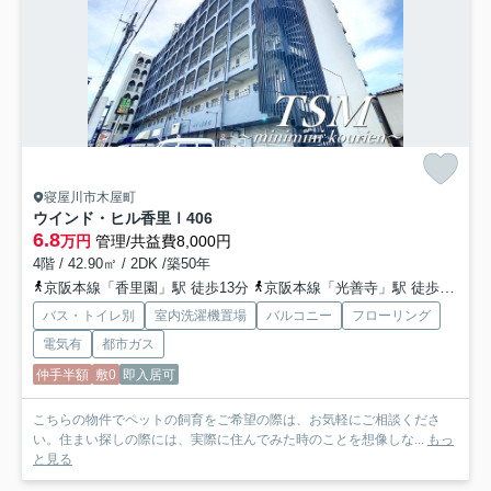
寝屋川市木屋町
ウインド・ヒル香里Ⅰ
406
6.8
万円
管理/共益費8,000円
4階 / 42.90㎡ / 2DK /築50年
京阪本線「香里園」駅 徒歩13分
京阪本線「光善寺」駅 徒歩20分
バス・トイレ別
室内洗濯機置場
バルコニー
フローリング
電気有
都市ガス
仲手半額
敷0
即入居可
こちらの物件でペットの飼育をご希望の際は、お気軽にご相談くださ
い。住まい探しの際には、実際に住んでみた時のことを想像しな...
もっ
と見る