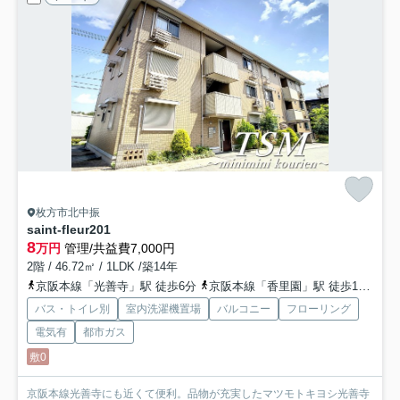
枚方市北中振
saint-fleur
201
8
万円
管理/共益費7,000円
2階 / 46.72㎡ / 1LDK /築14年
京阪本線「光善寺」駅 徒歩6分
京阪本線「香里園」駅 徒歩18分
京
バス・トイレ別
室内洗濯機置場
バルコニー
フローリング
電気有
都市ガス
敷0
京阪本線光善寺にも近くて便利。品物が充実したマツモトキヨシ光善寺