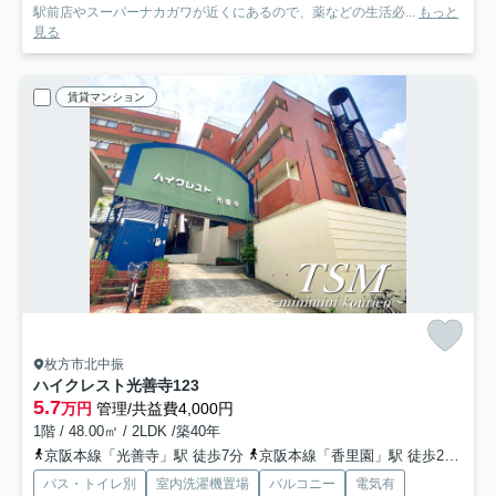
駅前店やスーパーナカガワが近くにあるので、薬などの生活必...
もっと
見る
賃貸マンション
枚方市北中振
ハイクレスト光善寺
123
5.7
万円
管理/共益費4,000円
1階 / 48.00㎡ / 2LDK /築40年
京阪本線「光善寺」駅 徒歩7分
京阪本線「香里園」駅 徒歩23分
京
バス・トイレ別
室内洗濯機置場
バルコニー
電気有