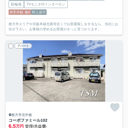
駐輪場
TVモニタ付インターホン
仲手半額
敷0
即入居可
枚方市エリアや京阪本線光善寺近くでお部屋探しをするなら、当社にお
任せ下さい。お客様の求めるお部屋がきっと見つかります。
アパート
枚方市北中振
コーポファミール
102
6.5
万円
管理/共益費-