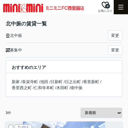
0
お気に入り
北中振の賃貸一覧
北中振
変更
募集中
変更
おすすめのエリア
新家
/
長栄寺町
/
池田
/
日新町
/
日之出町
/
香里新町
/
香里西之町
/
仁和寺本町
/
木田町
/
南中振
3
件
アパート