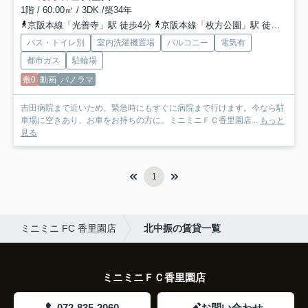
1階 / 60.00㎡ / 3DK /築34年
京阪本線「光善寺」駅 徒歩4分
京阪本線「枚方公園」駅 徒歩21分
バス・トイレ別
室内洗濯機置場
バルコニー
電気有
都市ガス
駐輪場
敷0
動画
パノラマ
吉田病院まで近いため、緊急時にもすぐに病院まで行けます。今なら駐
車場に空きあり、お車をお持ちの方に。ミニミニＦＣ香里園店...
もっと
見る
1
ミニミニ FC 香里園店
北中振の賃貸一覧
ミニミニＦＣ香里園店
072-835-2060
お問い合わせ