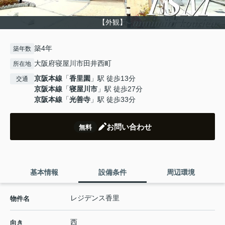
【外観】
築4年
築年数
大阪府寝屋川市田井西町
所在地
京阪本線
「
香里園
」駅 徒歩13分
交通
京阪本線
「
寝屋川市
」駅 徒歩27分
京阪本線
「
光善寺
」駅 徒歩33分
お問い合わせ
無料
基本情報
設備条件
周辺環境
レジデンス香里
物件名
西
向き