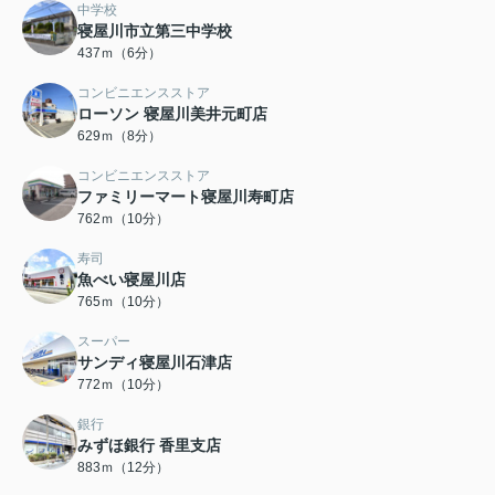
中学校
寝屋川市立第三中学校
437ｍ（6分）
コンビニエンスストア
ローソン 寝屋川美井元町店
629ｍ（8分）
コンビニエンスストア
ファミリーマート寝屋川寿町店
762ｍ（10分）
寿司
魚べい寝屋川店
765ｍ（10分）
スーパー
サンディ寝屋川石津店
772ｍ（10分）
銀行
みずほ銀行 香里支店
883ｍ（12分）