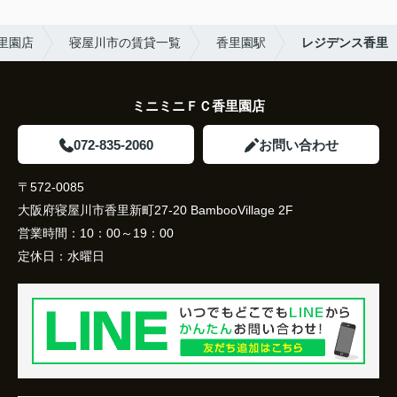
香里園店
寝屋川市の賃貸一覧
香里園駅
レジデンス香里
ミニミニＦＣ香里園店
072-835-2060
お問い合わせ
〒572-0085
大阪府寝屋川市香里新町27-20 BambooVillage 2F
営業時間：
10：00～19：00
定休日：
水曜日