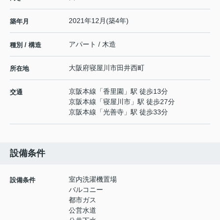
2021年12月(築4年)
築年月
アパート / 木造
種別 / 構造
大阪府
寝屋川市
田井西町
所在地
京阪本線
「
香里園
」駅 徒歩13分
交通
京阪本線
「
寝屋川市
」駅 徒歩27分
京阪本線
「
光善寺
」駅 徒歩33分
設備条件
室内洗濯機置場
設備条件
バルコニー
都市ガス
公営水道