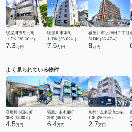
寝屋川市本町
寝屋川市郡元町
寝屋川市上神田２丁目
1LDK (26.62㎡)
1
1LDK (30.60㎡)
3LDK (66.47㎡)
7.5
7.3
8
万円
万円
万円
よく見られている物件
寝屋川市国松町
寝屋川市木屋町
京都市左京区浄土寺馬場町
3DK (64.00㎡)
2DK (45.00㎡)
1DK (26.00㎡)
2
4.5
6.4
2.7
万円
万円
万円