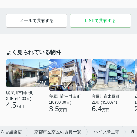
メールで共有する
LINEで共有する
よく見られている物件
寝屋川市国松町
寝屋川市三井南町
寝屋川市木屋町
3DK (64.00㎡)
1K (30.00㎡)
2DK (45.00㎡)
1
4.5
万円
3.5
6.4
万円
万円
FC 香里園店
京都市左京区の賃貸一覧
ハイツ浄土寺
5