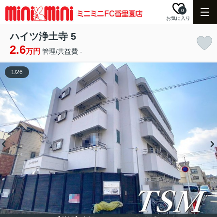
0
お気に入り
ハイツ浄土寺 5
2.6
万円
管理/共益費 -
1
/
26