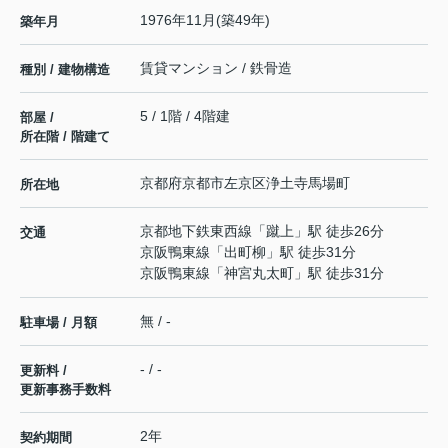
1976年11月(築49年)
築年月
賃貸マンション / 鉄骨造
種別 / 建物構造
5 / 1階 / 4階建
部屋 /
所在階 / 階建て
京都府
京都市左京区
浄土寺馬場町
所在地
京都地下鉄東西線
「
蹴上
」駅 徒歩26分
交通
京阪鴨東線
「
出町柳
」駅 徒歩31分
京阪鴨東線
「
神宮丸太町
」駅 徒歩31分
無 / -
駐車場 / 月額
- / -
更新料 /
更新事務手数料
2年
契約期間