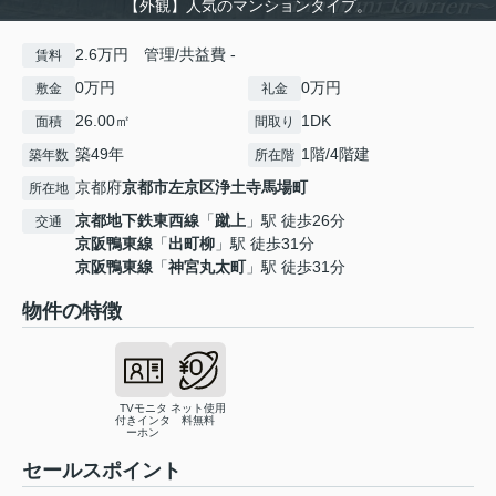
【外観】人気のマンションタイプ。
2.6万円 管理/共益費 -
賃料
0万円
0万円
敷金
礼金
26.00㎡
1DK
面積
間取り
築49年
1階/4階建
築年数
所在階
京都府
京都市左京区
浄土寺馬場町
所在地
京都地下鉄東西線
「
蹴上
」駅 徒歩26分
交通
京阪鴨東線
「
出町柳
」駅 徒歩31分
京阪鴨東線
「
神宮丸太町
」駅 徒歩31分
物件の特徴
TVモニタ
ネット使用
付きインタ
料無料
ーホン
セールスポイント