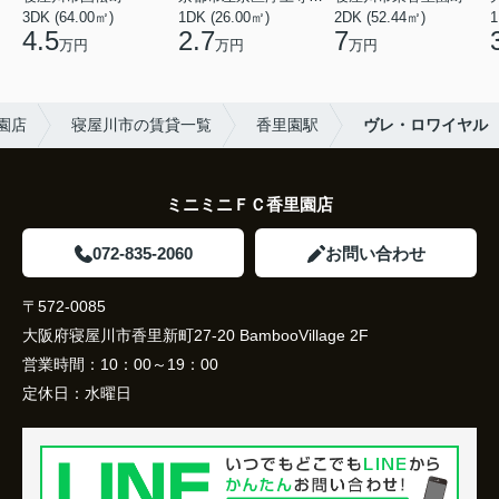
3DK (64.00㎡)
1DK (26.00㎡)
2DK (52.44㎡)
1
4.5
2.7
7
万円
万円
万円
里園店
寝屋川市の賃貸一覧
香里園駅
ヴレ・ロワイヤル
ミニミニＦＣ香里園店
072-835-2060
お問い合わせ
〒572-0085
大阪府寝屋川市香里新町27-20 BambooVillage 2F
営業時間：
10：00～19：00
定休日：
水曜日