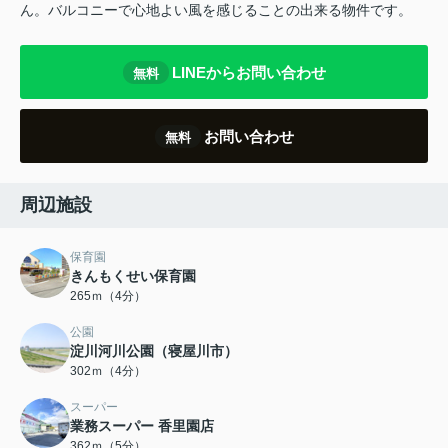
ん。バルコニーで心地よい風を感じることの出来る物件です。
LINEからお問い合わせ
無料
お問い合わせ
無料
周辺施設
保育園
きんもくせい保育園
265ｍ（4分）
公園
淀川河川公園（寝屋川市）
302ｍ（4分）
スーパー
業務スーパー 香里園店
362ｍ（5分）