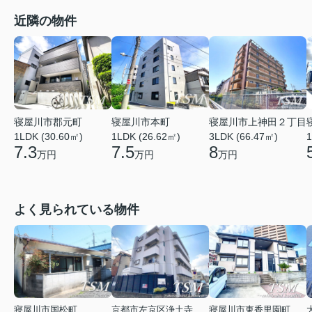
近隣の物件
寝屋川市本町
寝屋川市郡元町
寝屋川市上神田２丁目
1LDK (26.62㎡)
1
1LDK (30.60㎡)
3LDK (66.47㎡)
7.5
7.3
8
万円
万円
万円
よく見られている物件
寝屋川市国松町
京都市左京区浄土寺馬場町
寝屋川市東香里園町