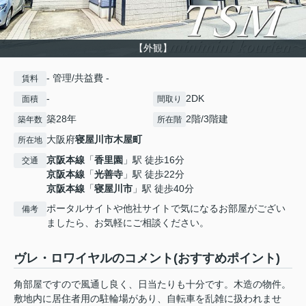
【外観】
- 管理/共益費 -
賃料
-
2DK
面積
間取り
築28年
2階/3階建
築年数
所在階
大阪府
寝屋川市
木屋町
所在地
京阪本線
「
香里園
」駅 徒歩16分
交通
京阪本線
「
光善寺
」駅 徒歩22分
京阪本線
「
寝屋川市
」駅 徒歩40分
ポータルサイトや他社サイトで気になるお部屋がござい
備考
ましたら、お気軽にご相談ください。
ヴレ・ロワイヤルのコメント(おすすめポイント)
角部屋ですので風通し良く、日当たりも十分です。木造の物件。
敷地内に居住者用の駐輪場があり、自転車を乱雑に扱われませ