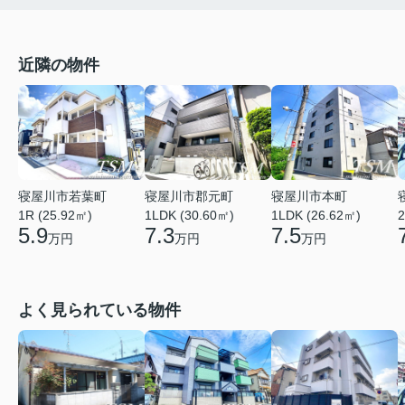
近隣の物件
寝屋川市若葉町
寝屋川市本町
寝屋川市郡元町
1R (25.92㎡)
1LDK (26.62㎡)
2
1LDK (30.60㎡)
5.9
7.5
7.3
万円
万円
万円
よく見られている物件