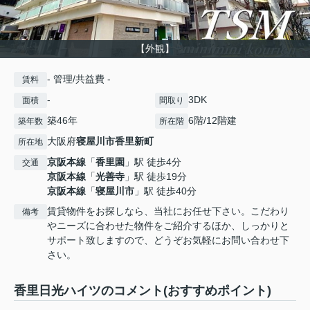
【外観】
- 管理/共益費 -
賃料
-
3DK
面積
間取り
築46年
6階/12階建
築年数
所在階
大阪府
寝屋川市
香里新町
所在地
京阪本線
「
香里園
」駅 徒歩4分
交通
京阪本線
「
光善寺
」駅 徒歩19分
京阪本線
「
寝屋川市
」駅 徒歩40分
賃貸物件をお探しなら、当社にお任せ下さい。こだわり
備考
やニーズに合わせた物件をご紹介するほか、しっかりと
サポート致しますので、どうぞお気軽にお問い合わせ下
さい。
香里日光ハイツのコメント(おすすめポイント)