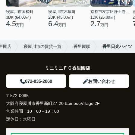
寝屋川市国松町
寝屋川市木屋町
京都市左京区浄土寺馬場町
3DK (64.00㎡)
2DK (45.00㎡)
1DK (26.00㎡)
2
4.5
6.4
2.7
万円
万円
万円
香里園店
寝屋川市の賃貸一覧
香里園駅
香里日光ハイツ
ミニミニＦＣ香里園店
072-835-2060
お問い合わせ
〒572-0085
大阪府寝屋川市香里新町27-20 BambooVillage 2F
営業時間：
10：00～19：00
定休日：
水曜日