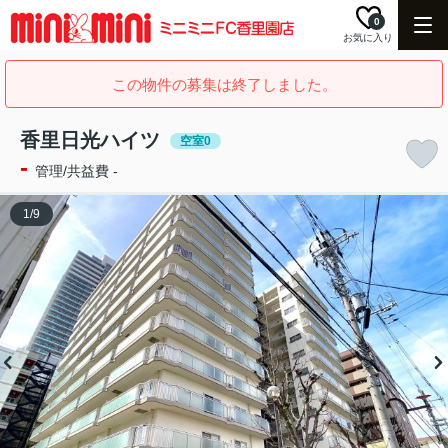
0
お気に入り
この物件の募集は終了しました。
香里日光ハイツ
空室0
-
管理/共益費 -
1
/
9