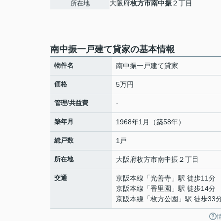
大阪府
枚方市
南中振
２丁目
所在地
南中振一戸建て貸家の基本情報
物件名
南中振一戸建て貸家
価格
5万円
管理/共益費
-
築年月
1968年1月（築58年）
総戸数
1戸
所在地
大阪府
枚方市
南中振
２丁目
交通
京阪本線
「
光善寺
」駅 徒歩11分
京阪本線
「
香里園
」駅 徒歩14分
京阪本線
「
枚方公園
」駅 徒歩33