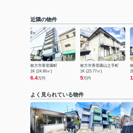
近隣の物件
枚方市香里園町
枚方市香里園山之手町
1K (24.80㎡)
1K (23.77㎡)
2
6.4
5
1
万円
万円
よく見られている物件