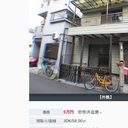
【外観】
5万円
管理/共益費
-
価格
3DK/58.00㎡
間取り/面積