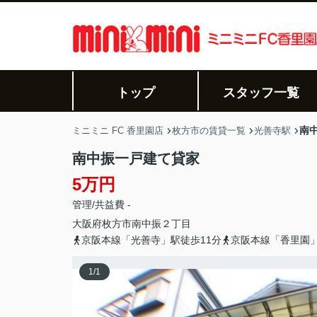
トップ
スタッフ一覧
南
ミニミニ FC 香里園店
枚方市の賃貸一覧
光善寺駅
南中振一戸建て貸家
5万円
管理/共益費 -
大阪府
枚方市
南中振
２丁目
京阪本線「光善寺」駅徒歩11分
京阪本線「香里園」
1
/
1