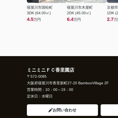
寝屋川市国松町
寝屋川市木屋町
京都市
3DK (64.00㎡)
2DK (45.00㎡)
1DK (
4.5
6.4
2.7
万円
万円
万
ミニミニＦＣ香里園店
〒572-0085
大阪府寝屋川市香里新町27-20 BambooVillage 2F
営業時間：
10：00～19：00
定休日：
水曜日
お問い合わせ