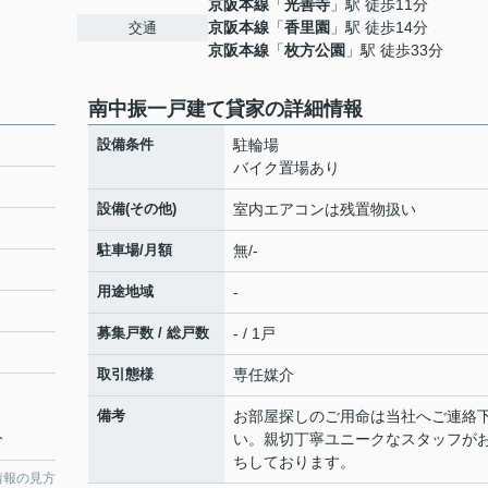
京阪本線
「
光善寺
」駅 徒歩11分
京阪本線
「
香里園
」駅 徒歩14分
交通
京阪本線
「
枚方公園
」駅 徒歩33分
南中振一戸建て貸家の詳細情報
設備条件
駐輪場
バイク置場あり
設備(その他)
室内エアコンは残置物扱い
駐車場/月額
無/-
用途地域
-
募集戸数 / 総戸数
- / 1戸
取引態様
専任媒介
備考
お部屋探しのご用命は当社へご連絡
分
い。親切丁寧ユニークなスタッフが
ちしております。
情報の見方