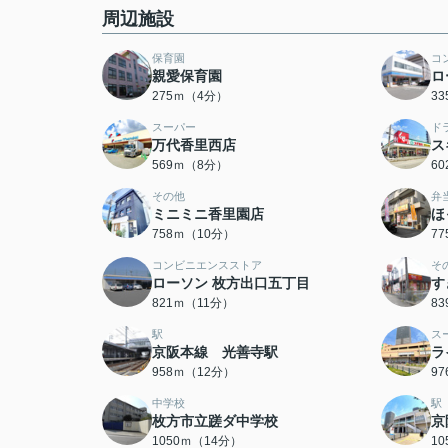
周辺施設
保育園
コ
親愛保育園
ロ
275ｍ（4分）
3
スーパー
ド
万代香里西店
ス
569ｍ（8分）
6
その他
弁
ミニミニ香里園店
ほ
758ｍ（10分）
7
コンビニエンスストア
そ
ローソン 枚方出口五丁目
す
821ｍ（11分）
8
駅
ス
京阪本線 光善寺駅
ラ
958ｍ（12分）
9
中学校
駅
枚方市立蹉ダ中学校
京
1050ｍ（14分）
1