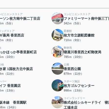
ンビニエンスストア
コンビニエンスストア
ーソン枚方南中振二丁目店
ファミリーマート南中振三丁
35ｍ（5分）
342ｍ（5分）
ラッグストア
図書館
ギ薬局 香里西店
枚方市立蹉駝図書館
02ｍ（8分）
710ｍ（9分）
当
郵便局
っかほっか亭香里新町店
寝屋川香里西之町郵便局
75ｍ（10分）
785ｍ（10分）
の他
公園
き家 1国枚方北中振店
香里西公園
39ｍ（11分）
879ｍ（11分）
ーパー
スポーツ施設
イフ 香里園店
枚方ゴルフセンター
76ｍ（13分）
998ｍ（13分）
コインランドリー
阪本線 香里園駅
株式会社シルキードライ 寝
056ｍ（14分）
工場本店