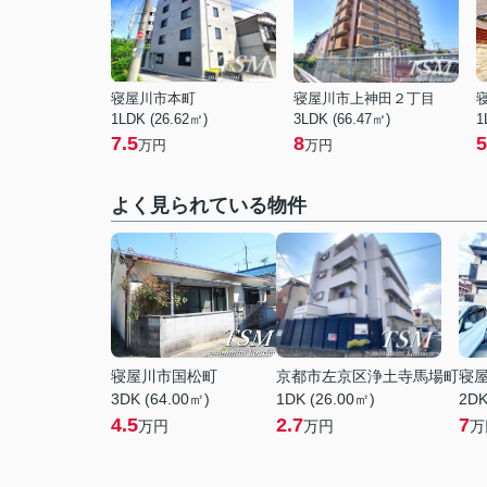
寝屋川市本町
寝屋川市上神田２丁目
1LDK (26.62㎡)
3LDK (66.47㎡)
1
7.5
8
5
万円
万円
よく見られている物件
寝屋川市国松町
京都市左京区浄土寺馬場町
寝
3DK (64.00㎡)
1DK (26.00㎡)
2DK
4.5
2.7
7
万円
万円
万