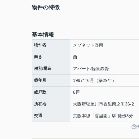
物件の特徴
基本情報
物件名
メゾネット香南
向き
西
種別/構造
アパート/軽量鉄骨
築年月
1997年6月（築29年）
総戸数
6戸
所在地
大阪府
寝屋川市
香里南之町
36-2
交通
京阪本線
「
香里園
」駅 徒歩3分