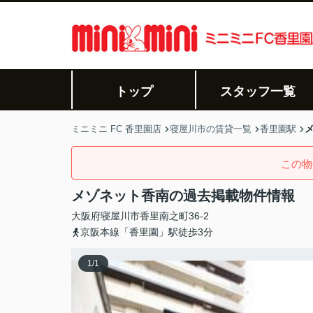
トップ
スタッフ一覧
ミニミニ FC 香里園店
寝屋川市の賃貸一覧
香里園駅
この物
メゾネット香南の過去掲載物件情報
大阪府
寝屋川市
香里南之町
36-2
京阪本線「香里園」駅徒歩3分
1
/
1