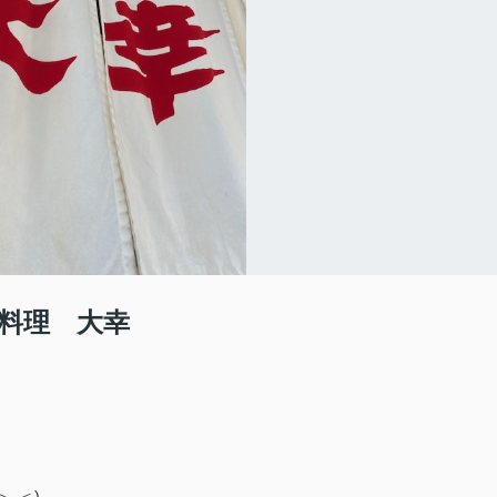
料理 大幸
_＜)