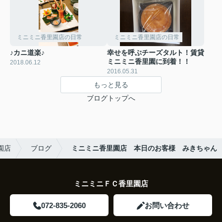
ミニミニ香里園店の日常
ミニミニ香里園店の日常
♪カニ道楽♪
幸せを呼ぶチーズタルト！賃貸
ミニミニ香里園に到着！！
2018.06.12
2016.05.31
もっと見る
ブログトップへ
園店
ブログ
ミニミニ香里園店 本日のお客様 みきちゃん
ミニミニＦＣ香里園店
072-835-2060
お問い合わせ