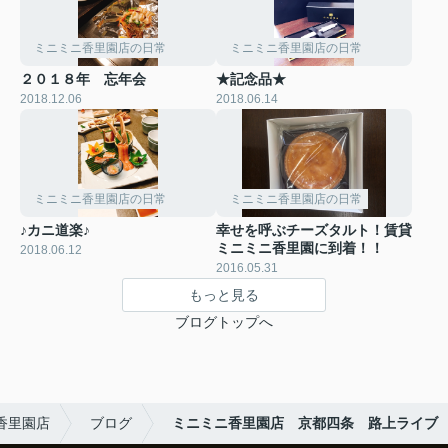
ミニミニ香里園店の日常
ミニミニ香里園店の日常
２０１８年 忘年会
★記念品★
2018.12.06
2018.06.14
ミニミニ香里園店の日常
ミニミニ香里園店の日常
♪カニ道楽♪
幸せを呼ぶチーズタルト！賃貸
ミニミニ香里園に到着！！
2018.06.12
2016.05.31
もっと見る
ブログトップへ
 香里園店
ブログ
ミニミニ香里園店 京都四条 路上ライブ