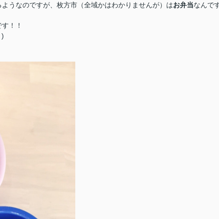
るようなのですが、枚方市（全域かはわかりませんが）は
お弁当
なんで
です！！
)