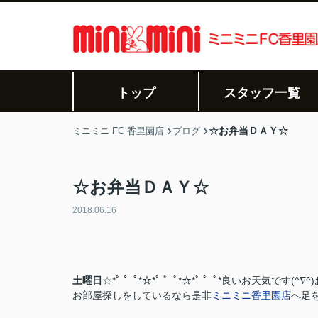
トップ
スタッフ一覧
☆お弁当ＤＡＹ☆
ミニミニ FC 香里園店
ブログ
☆お弁当ＤＡＹ☆
2018.06.16
土曜日
☆*ﾟ ゜ﾟ*☆*ﾟ ゜ﾟ*☆*ﾟ ゜ﾟ*良いお天気です(
お部屋探しをしているなら是非
ミニミニ香里園店
へ足を