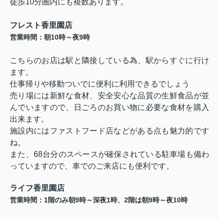
徒歩
10
分圏内にも複数あります。
フレスト香里園店
10
9
営業時間：朝
時～夜
時
こちらのお店は駅と隣接している為、駅からすぐに行け
ます。
仕事帰りや移動ついでに便利に利用できるでしょう
売り場には新鮮な食材、安全安心な品質の生鮮食品が並
んでいますので、日ごろのお買い物に必要な食材を購入
出来ます。
施設内にはファストフード店などがある点も魅力的です
ね。
また、
68
台分のスペースが確保されている駐車場も備わ
っていますので、車でのご来店にも便利です。
ライフ香里園店
1
9
1
2
9
10
営業時間：
階のみ朝
時～深夜
時、
階は朝
時～夜
時