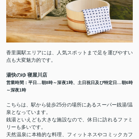
香里園駅エリアには、人気スポットまで足を運びやすい
点も大変魅力的です。
湯快のゆ 寝屋川店
8
1
6
営業時間：平日…朝
時～深夜
時、土日祝日及び特定日…朝
時
1
～深夜
時
こちらは、駅から徒歩
25
分の場所にあるスーパー銭湯
/
温
泉となっています。
銭湯といえども大きな施設なので、休日に訪れるファミ
リーも多いです。
天然温泉に本格的な料理、フィットネスやコミックカフ