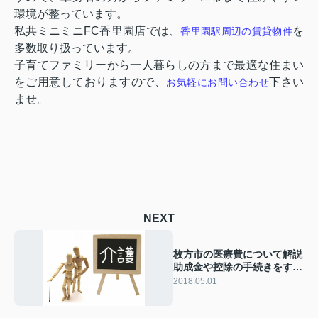
環境が整っています。
私共ミニミニ
FC
香里園店では、
を
香里園駅周辺の賃貸物件
多数取り扱っています。
子育てファミリーから一人暮らしの方まで最適な住まい
をご用意しておりますので、
下さい
お気軽にお問い合わせ
ませ。
NEXT
枚方市の医療費について解説
助成金や控除の手続きをする
には？
2018.05.01