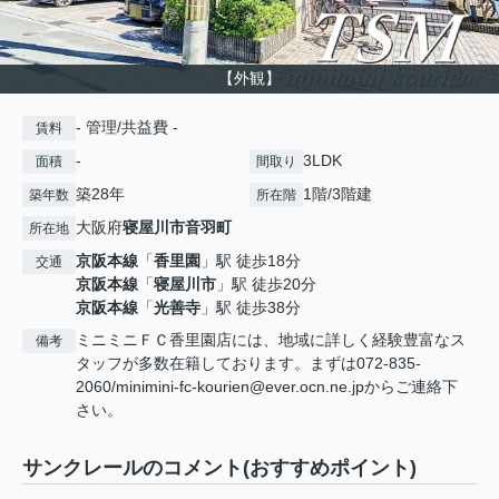
【外観】
- 管理/共益費 -
賃料
-
3LDK
面積
間取り
築28年
1階/3階建
築年数
所在階
大阪府
寝屋川市
音羽町
所在地
京阪本線
「
香里園
」駅 徒歩18分
交通
京阪本線
「
寝屋川市
」駅 徒歩20分
京阪本線
「
光善寺
」駅 徒歩38分
ミニミニＦＣ香里園店には、地域に詳しく経験豊富なス
備考
タッフが多数在籍しております。まずは072-835-
2060/minimini-fc-kourien@ever.ocn.ne.jpからご連絡下
さい。
サンクレールのコメント(おすすめポイント)