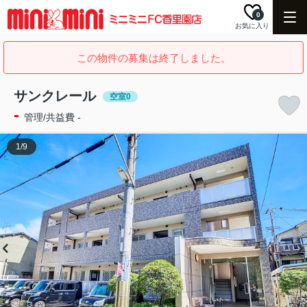
0
お気に入り
この物件の募集は終了しました。
サンクレール
空室0
-
管理/共益費 -
1
/
9