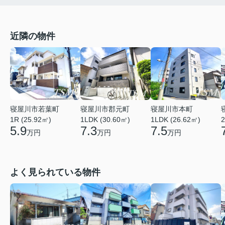
近隣の物件
寝屋川市若葉町
寝屋川市本町
寝屋川市郡元町
1R (25.92㎡)
1LDK (26.62㎡)
2
1LDK (30.60㎡)
5.9
7.5
7.3
万円
万円
万円
よく見られている物件