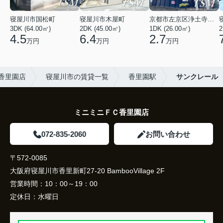
寝屋川市国松町
寝屋川市木屋町
京都市左京区浄土寺馬場町
3DK (64.00㎡)
2DK (45.00㎡)
1DK (26.00㎡)
2
4.5
6.4
2.7
万円
万円
万円
 香里園店
寝屋川市の賃貸一覧
香里園駅
サンクレール
ミニミニＦＣ香里園店
072-835-2060
お問い合わせ
〒572-0085
大阪府寝屋川市香里新町27-20 BambooVillage 2F
営業時間：
10：00～19：00
定休日：
水曜日