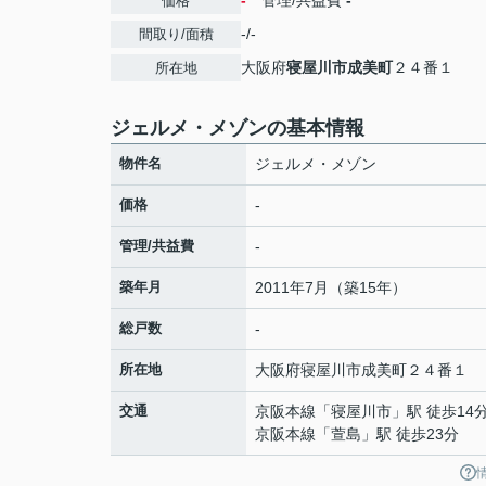
-
管理/共益費
-
価格
-/-
間取り/面積
大阪府
寝屋川市
成美町
２４番１
所在地
ジェルメ・メゾンの基本情報
物件名
ジェルメ・メゾン
価格
-
管理/共益費
-
築年月
2011年7月（築15年）
総戸数
-
所在地
大阪府
寝屋川市
成美町
２４番１
交通
京阪本線
「
寝屋川市
」駅 徒歩14
京阪本線
「
萱島
」駅 徒歩23分