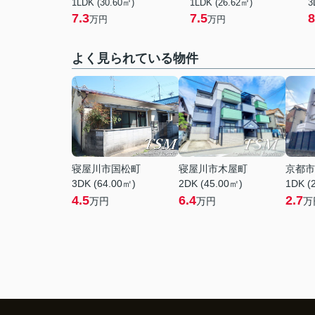
1LDK (30.60㎡)
1LDK (26.62㎡)
3
7.3
7.5
8
万円
万円
よく見られている物件
寝屋川市国松町
寝屋川市木屋町
京都市
3DK (64.00㎡)
2DK (45.00㎡)
1DK (
4.5
6.4
2.7
万円
万円
万