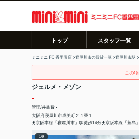
トップ
スタッフ一覧
ミニミニ FC 香里園店
寝屋川市の賃貸一覧
寝屋川市駅
この物
ジェルメ・メゾン
-
管理/共益費 -
大阪府
寝屋川市
成美町
２４番１
京阪本線「寝屋川市」駅徒歩14分
京阪本線「萱島」
1
/
9