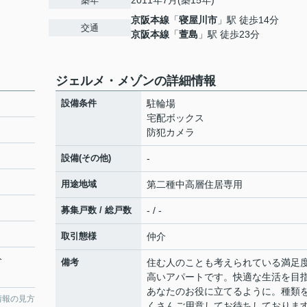
2011年7月(築15年)
築年
京阪本線
「
寝屋川市
」駅 徒歩14分
交通
京阪本線
「
萱島
」駅 徒歩23分
ジェルメ・メゾンの詳細情報
設備条件
駐輪場
宅配ボックス
防犯カメラ
設備(その他)
-
用途地域
第二種中高層住居専用
募集戸数 / 総戸数
- / -
取引態様
仲介
分
備考
住む人のことも考えられている満足
高いアパートです。快適な生活を目
あなたのお役に立てるように。種類
情報の見方
くさんご用意してお待ちしておりま