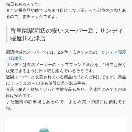
売日もあるんです。
また定番商品や他ではあまり目にしない変わった部位のお肉もあ
るので、要チェックですよ。
香里園駅周辺の安いスーパー②：サンディ
寝屋川石津店
1
2
サンディ寝屋
周辺地域のスーパーでは
、
を争う安さで人気の、
川石津店
。
1
サンディは有名メーカーのトップブランド商品を、
円でも安く
販売できるように日々取り組んでいるそうです。
近隣スーパーと販売されている商品はほとんど同じですが、商品
50
70
によっては
～
％も値段に差がある事も。
青果・精肉・鮮魚といった生鮮食品もあり、全体的にみてもお値
段は安めです。
また無料の駐車場もあるので、まとめ買いの際には便利です
ね。