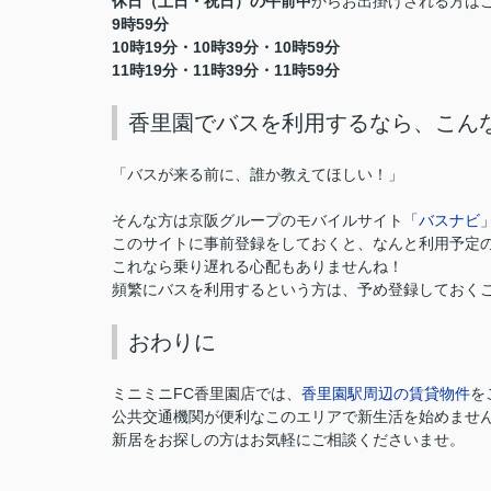
休日（土日・祝日）の午前中
からお出掛けされる方は
9時59分
10時19分・10時39分・10時59分
11時19分・11時39分・11時59分
香里園でバスを利用するなら、こん
「バスが来る前に、誰か教えてほしい！」
そんな方は京阪グループのモバイルサイト「
バスナビ
このサイトに事前登録をしておくと、
なんと利用予定
これなら乗り遅れる心配もありませんね！
頻繁にバスを利用するという方は、予め登録しておく
おわりに
ミニミニFC香里園店では、
香里園駅周辺の賃貸物件
を
公共交通機関が便利なこのエリアで新生活を始めませ
新居をお探しの方はお気軽にご相談くださいませ。