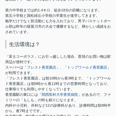
1.4
18
第六中学校までは約
キロ、徒歩
分の距離になります。
第五小学校と国松緑丘小学校の卒業生が進学してきます。
勉学だけでなく部活動にも力を入れており、男子バスケットボー
ル部は昨年の寝屋川市の大会で優勝するなど、輝かしい成績をお
さめています。
生活環境は？
「富士コーポラス」
にお引っ越しした場合、普段のお買い物は駅
周辺が便利です。
フレスト香里園店
トップワールド香里園店
スーパーは「
」、「
」
が利用できます。
10
9
「フレスト香里園店」は朝
時から夜
時まで、「トップワール
9
12
ド香里園店」は朝
時から夜
時までの営業時間となっており、
仕事帰りでも利用しやすくなっています。
関西医科大学香里病院
香里園駅の東口には「
」があるので、ファ
ミリーの「もしも」の時も頼りになります。
12
8
内科や小児科、外科など
の診療科があり、診療時間は朝
時半
7
から、夜
時までです。