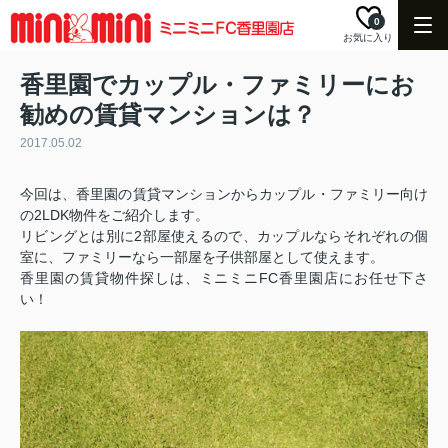
0
お気に入り
香里園でカップル・ファミリーにお
勧めの賃貸マンションは？
2017.05.02
今回は、香里園の賃貸マンションからカップル・ファミリー向け
2LDK
の
物件をご紹介します。
2
リビングとは別に
部屋使えるので、カップルならそれぞれの個
室に、ファミリーなら一部屋を子供部屋として使えます。
FC
香里園の賃貸物件探しは、ミニミニ
香里園店にお任せ下さ
い！