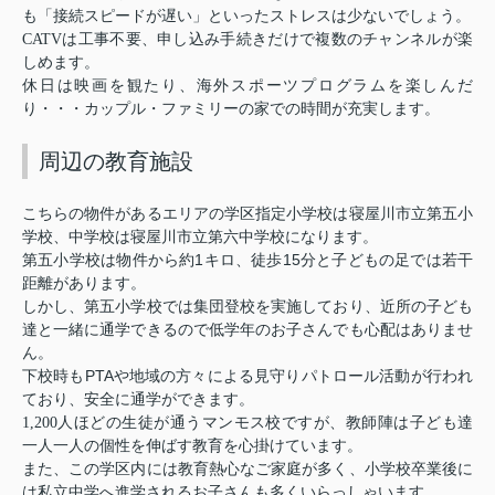
も「接続スピードが遅い」といったストレスは少ないでしょう。
CATV
は工事不要、申し込み手続きだけで複数のチャンネルが楽
しめます。
休日は映画を観たり、海外スポーツプログラムを楽しんだ
り・・・カップル・ファミリーの家での時間が充実します。
周辺の教育施設
こちらの物件があるエリアの学区指定小学校は寝屋川市立第五小
学校、中学校は寝屋川市立第六中学校になります。
1
15
第五小学校は物件から約
キロ、徒歩
分と子どもの足では若干
距離があります。
しかし、第五小学校では集団登校を実施しており、近所の子ども
達と一緒に通学できるので低学年のお子さんでも心配はありませ
ん。
PTA
下校時も
や地域の方々による見守りパトロール活動が行われ
ており、安全に通学ができます。
1,200
人ほどの生徒が通うマンモス校ですが、教師陣は子ども達
一人一人の個性を伸ばす教育を心掛けています。
また、この学区内には教育熱心なご家庭が多く、小学校卒業後に
は私立中学へ進学されるお子さんも多くいらっしゃいます。