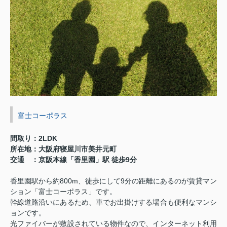
富士コーポラス
間取り：2LDK
所在地：大阪府寝屋川市美井元町
交通 ：京阪本線「香里園」駅 徒歩9分
800m
9
香里園駅から約
、徒歩にして
分の距離にあるのが賃貸マン
ション「富士コーポラス」です。
幹線道路沿いにあるため、車でお出掛けする場合も便利なマンシ
ョンです。
光ファイバーが敷設されている物件なので、インターネット利用