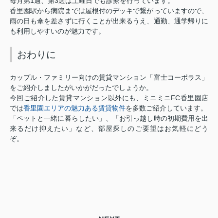
1
3
毎月第
週、第
週は土曜日でも診療を行っています。
香里園駅から病院までは屋根付のデッキで繋がっていますので、
雨の日も傘を差さずに行くことが出来るうえ、通勤、通学帰りに
も利用しやすいのが魅力です。
おわりに
カップル・ファミリー向けの賃貸マンション「富士コーポラス」
をご紹介しましたがいかがだったでしょうか。
FC
今回ご紹介した賃貸マンション以外にも、ミニミニ
香里園店
香里園エリアの魅力ある賃貸物件
では
を多数ご紹介しています。
「ペットと一緒に暮らしたい」、「お引っ越し時の初期費用を出
来るだけ抑えたい」など、部屋探しのご要望はお気軽にどう
ぞ。