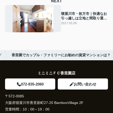
NEXT
寝屋川市・枚方市｜快適なお
引っ越しは立地と間取り選び
で決まる
2017.05.09
グ
香里園でカップル・ファミリーにお勧めの賃貸マンションは？
ミニミニＦＣ香里園店
072-835-2060
お問い合わせ
〒572-0085
大阪府寝屋川市香里新町27-20 BambooVillage 2F
営業時間：
10：00～19：00