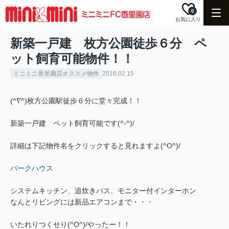
0
お気に入り
新築一戸建 枚方公園徒歩６分 ペ
ット飼育可能物件！！
ミニミニ香里園店オススメ物件
2016.02.15
(^∇^)枚方公園駅徒歩６分に堂々完成！！
新築一戸建 ペット飼育可能です(^-^)/
詳細は下記物件名をクリックすると見れますよ(^O^)/
パークハウス
システムキッチン、追炊きバス、モニター付インターホン
なんとリビングには新品エアコンまで・・・
いたれりつくせり(^O^)/やったー！！