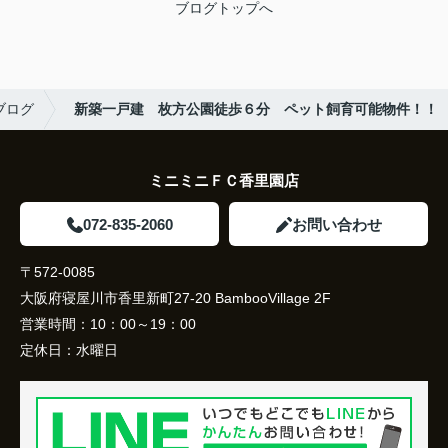
ブログトップへ
ブログ
新築一戸建 枚方公園徒歩６分 ペット飼育可能物件！！
ミニミニＦＣ香里園店
072-835-2060
お問い合わせ
〒572-0085
大阪府寝屋川市香里新町27-20 BambooVillage 2F
営業時間：
10：00～19：00
定休日：
水曜日