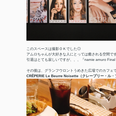
このスペースは撮影ＯＫでした◎
アムロちゃんが大好きな人にとっては癒される空間ですね*:..｡o
引退はとても寂しいですが、、、『namie amuro Final 
その後は、グランフウロントうめきた広場でのカフェでガ
CRÊPERIE Le Beurre Noisette（クレープリ