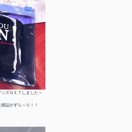
ました～
た雑誌がずら～り！！