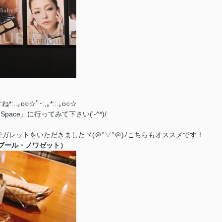
○☆ﾟ･:,｡*:..｡o○☆
Space』に行ってみて下さい('-^*)/
レットをいただきましたヾ(＠°▽°＠)ﾉこちらもオススメです！
ー・ル・ブール・ノワゼット）