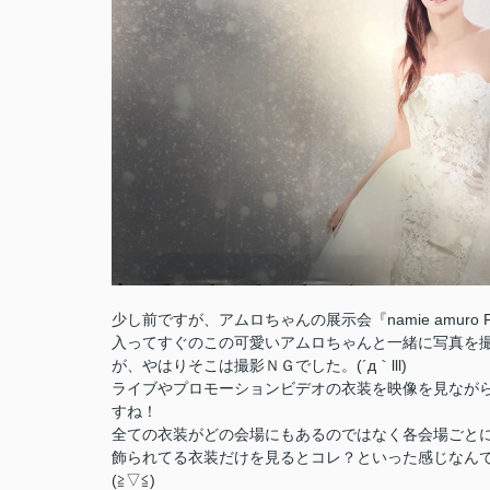
少し前ですが、アムロちゃんの展示会『namie amuro F
入ってすぐのこの可愛いアムロちゃんと一緒に写真を
が、やはりそこは撮影ＮＧでした。(´д｀lll)
ライブやプロモーションビデオの衣装を映像を見ながら
すね！
全ての衣装がどの会場にもあるのではなく各会場ごと
飾られてる衣装だけを見るとコレ？といった感じなん
(≧▽≦)