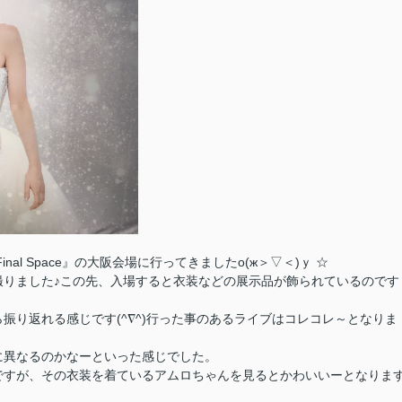
inal Space』の大阪会場に行ってきましたо(ж＞▽＜)ｙ ☆
撮りました♪この先、入場すると衣装などの展示品が飾られているのです
振り返れる感じです(^∇^)行った事のあるライブはコレコレ～となりま
に異なるのかなーといった感じでした。
ですが、その衣装を着ているアムロちゃんを見るとかわいいーとなりま