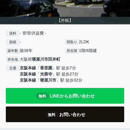
【外観】
- 管理/共益費 -
賃料
-
2LDK
面積
間取り
築38年
1階/6階建
築年数
所在階
大阪府
寝屋川市
田井町
所在地
京阪本線
「
香里園
」駅 徒歩7分
交通
京阪本線
「
光善寺
」駅 徒歩27分
京阪本線
「
寝屋川市
」駅 徒歩32分
LINEからお問い合わせ
無料
お問い合わせ
無料