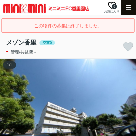
0
お気に入り
この物件の募集は終了しました。
メゾン香里
空室0
-
管理/共益費 -
1
/
1