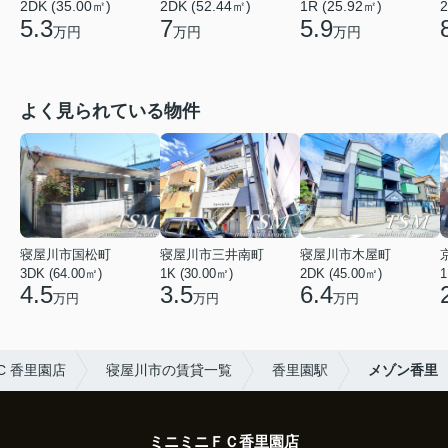
2DK (52.44㎡)
1R (25.92㎡)
2
2DK (35.00㎡)
7
5.9
5.3
万円
万円
万円
よく見られている物件
寝屋川市国松町
寝屋川市三井南町
寝屋川市木屋町
3DK (64.00㎡)
1K (30.00㎡)
2DK (45.00㎡)
1
4.5
3.5
6.4
万円
万円
万円
C 香里園店
寝屋川市の賃貸一覧
香里園駅
メゾン香里
ミニミニＦＣ香里園店