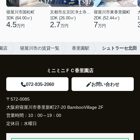
寝屋川市国松町
京都市左京区浄土寺馬場町
寝屋川市東香里園町
3DK (64.00㎡)
1DK (26.00㎡)
2DK (52.44㎡)
1
4.5
2.7
7
万円
万円
万円
里園店
寝屋川市の賃貸一覧
香里園駅
シュトラーセ北田
ミニミニＦＣ香里園店
072-835-2060
お問い合わせ
〒572-0085
大阪府寝屋川市香里新町27-20 BambooVillage 2F
営業時間：
10：00～19：00
定休日：
水曜日