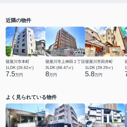
近隣の物件
寝屋川市本町
寝屋川市田井町
寝屋川市上神田２丁目
1LDK (26.62㎡)
1LDK (39.29㎡)
3LDK (66.47㎡)
1
7.5
5.8
8
万円
万円
万円
よく見られている物件