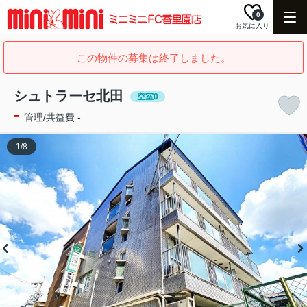
0
お気に入り
この物件の募集は終了しました。
シュトラーセ北田
空室0
-
管理/共益費 -
1
/
8