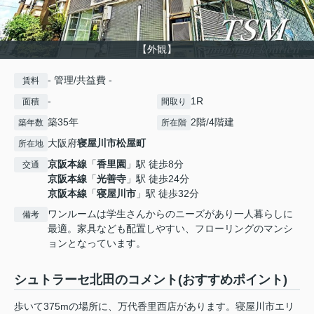
【外観】
- 管理/共益費 -
賃料
-
1R
面積
間取り
築35年
2階/4階建
築年数
所在階
大阪府
寝屋川市
松屋町
所在地
京阪本線
「
香里園
」駅 徒歩8分
交通
京阪本線
「
光善寺
」駅 徒歩24分
京阪本線
「
寝屋川市
」駅 徒歩32分
ワンルームは学生さんからのニーズがあり一人暮らしに
備考
最適。家具なども配置しやすい、フローリングのマンシ
ョンとなっています。
シュトラーセ北田のコメント(おすすめポイント)
歩いて375mの場所に、万代香里西店があります。寝屋川市エリ