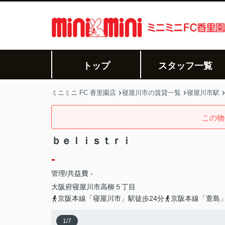
トップ
スタッフ一覧
ミニミニ FC 香里園店
寝屋川市の賃貸一覧
寝屋川市駅
この物
ｂｅｌｉｓｔｒｉ
-
管理/共益費 -
大阪府
寝屋川市
高柳
５丁目
京阪本線「寝屋川市」駅徒歩24分
京阪本線「萱島」
1
/
7