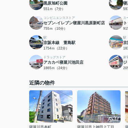
黒原旭町公園
寝
551ｍ（7分）
5
コンビニエンスストア
ス
セブン-イレブン寝屋川黒原新町店
ト
755ｍ（10分）
9
駅
駅
京阪本線 萱島駅
京
1754ｍ（22分）
1
ドラッグストア
家
アカカベ寝屋川池田店
ジ
1865ｍ（24分）
2
近隣の物件
寝屋川市本町
寝屋川市上神田２丁目