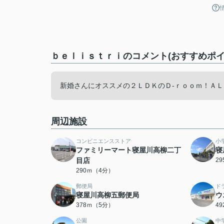
ｂｅｌｉｓｔｒｉのコメント(おすすめポイ
新婚さんにオススメの２ＬＤＫのＤ-ｒｏｏｍ！Ａ
周辺施設
コンビニエンスストア
小
ファミリーマート寝屋川高柳二丁
寝
目店
2
290ｍ（4分）
郵便局
ド
寝屋川高柳五郵便局
ウ
378ｍ（5分）
4
公園
中