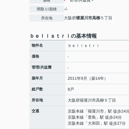
-
管理/共益費
-
価格
-/-
間取り/面積
大阪府
寝屋川市
高柳
５丁目
所在地
ｂｅｌｉｓｔｒｉの基本情報
物件名
ｂｅｌｉｓｔｒｉ
価格
-
管理/共益費
-
築年月
2011年9月（築14年）
総戸数
8戸
所在地
大阪府
寝屋川市
高柳
５丁目
交通
京阪本線
「
寝屋川市
」駅 徒歩24
京阪本線
「
萱島
」駅 徒歩24分
京阪本線
「
大和田
」駅 徒歩27分