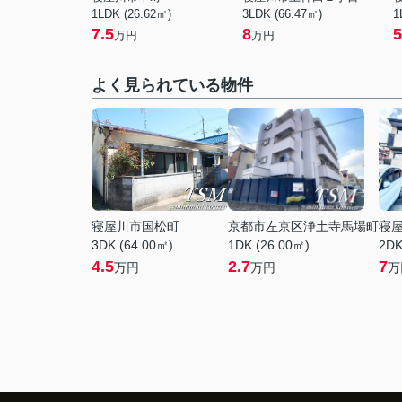
1LDK (26.62㎡)
3LDK (66.47㎡)
1
7.5
8
5
万円
万円
よく見られている物件
寝屋川市国松町
京都市左京区浄土寺馬場町
寝
3DK (64.00㎡)
1DK (26.00㎡)
2DK
4.5
2.7
7
万円
万円
万