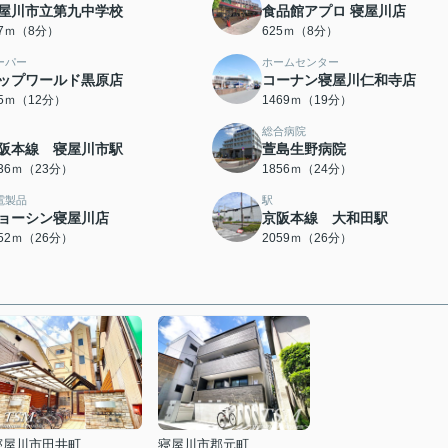
屋川市立第九中学校
食品館アプロ 寝屋川店
97ｍ（8分）
625ｍ（8分）
ーパー
ホームセンター
ップワールド黒原店
コーナン寝屋川仁和寺店
15ｍ（12分）
1469ｍ（19分）
総合病院
阪本線 寝屋川市駅
萱島生野病院
836ｍ（23分）
1856ｍ（24分）
電製品
駅
ョーシン寝屋川店
京阪本線 大和田駅
052ｍ（26分）
2059ｍ（26分）
寝屋川市田井町
寝屋川市郡元町