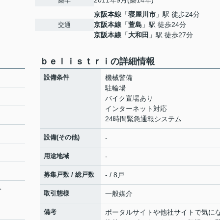
2011年9月(築14年)
築年
京阪本線
「
寝屋川市
」駅 徒歩24分
京阪本線
「
萱島
」駅 徒歩24分
交通
京阪本線
「
大和田
」駅 徒歩27分
ｂｅｌｉｓｔｒｉの詳細情報
設備条件
機械警備
駐輪場
バイク置場あり
インターネット対応
24時間緊急通報システム
設備(その他)
-
用途地域
-
募集戸数 / 総戸数
- / 8戸
分
取引態様
一般媒介
備考
ポータルサイトや他社サイトで気に