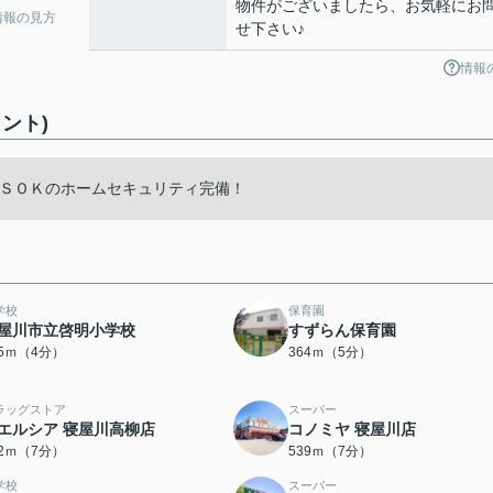
物件がございましたら、お気軽にお
情報の見方
せ下さい♪
情報
ント)
ＬＳＯＫのホームセキュリティ完備！
学校
保育園
屋川市立啓明小学校
すずらん保育園
95ｍ（4分）
364ｍ（5分）
ラッグストア
スーパー
エルシア 寝屋川高柳店
コノミヤ 寝屋川店
92ｍ（7分）
539ｍ（7分）
学校
スーパー