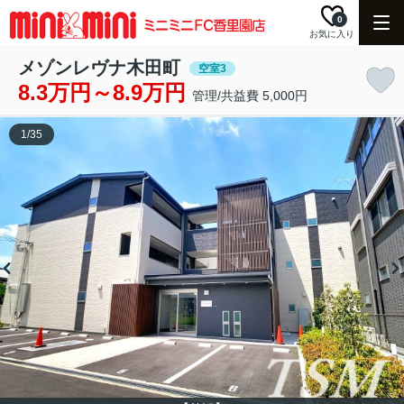
0
お気に入り
メゾンレヴナ木田町
空室3
8.3万円～8.9万円
管理/共益費 5,000円
1
/
35