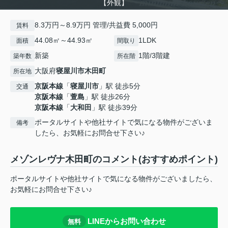
【外観】
8.3万円～8.9万円 管理/共益費 5,000円
賃料
44.08㎡～44.93㎡
1LDK
面積
間取り
新築
1階/3階建
築年数
所在階
大阪府
寝屋川市
木田町
所在地
京阪本線
「
寝屋川市
」駅 徒歩5分
交通
京阪本線
「
萱島
」駅 徒歩26分
京阪本線
「
大和田
」駅 徒歩39分
ポータルサイトや他社サイトで気になる物件がございま
備考
したら、お気軽にお問合せ下さい♪
メゾンレヴナ木田町のコメント(おすすめポイント)
ポータルサイトや他社サイトで気になる物件がございましたら、
お気軽にお問合せ下さい♪
LINEからお問い合わせ
無料