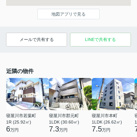
地図アプリで見る
メールで共有する
LINEで共有する
近隣の物件
寝屋川市若葉町
寝屋川市本町
寝屋川市郡元町
1R (25.92㎡)
1LDK (26.62㎡)
1LDK (30.60㎡)
1
6
7.5
7.3
万円
万円
万円