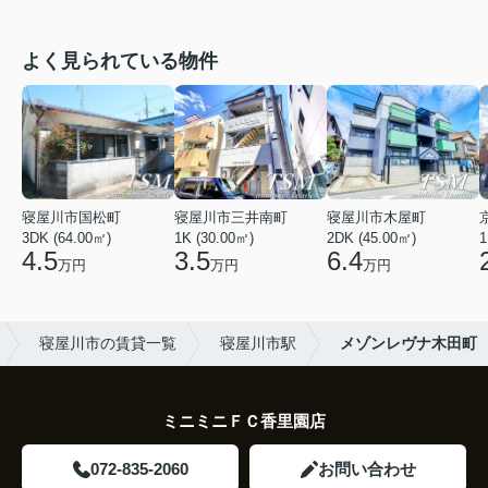
よく見られている物件
寝屋川市国松町
寝屋川市三井南町
寝屋川市木屋町
3DK (64.00㎡)
1K (30.00㎡)
2DK (45.00㎡)
1
4.5
3.5
6.4
万円
万円
万円
寝屋川市の賃貸一覧
寝屋川市駅
メゾンレヴナ木田町
ミニミニＦＣ香里園店
072-835-2060
お問い合わせ