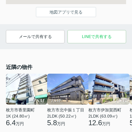
地図アプリで見る
メールで共有する
LINEで共有する
近隣の物件
枚方市北中振１丁目
枚方市香里園町
枚方市伊加賀西町
2LDK (50.22㎡)
1
1K (24.80㎡)
2LDK (63.09㎡)
5.8
6.4
12.6
万円
万円
万円