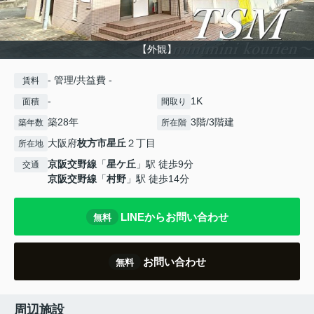
【外観】
- 管理/共益費 -
賃料
-
1K
面積
間取り
築28年
3階/3階建
築年数
所在階
大阪府
枚方市
星丘
２丁目
所在地
京阪交野線
「
星ケ丘
」駅 徒歩9分
交通
京阪交野線
「
村野
」駅 徒歩14分
LINEからお問い合わせ
無料
お問い合わせ
無料
周辺施設