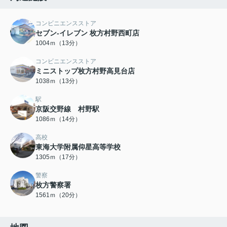
コンビニエンスストア
セブン-イレブン 枚方村野西町店
1004ｍ（13分）
コンビニエンスストア
ミニストップ枚方村野高見台店
1038ｍ（13分）
駅
京阪交野線 村野駅
1086ｍ（14分）
高校
東海大学附属仰星高等学校
1305ｍ（17分）
警察
枚方警察署
1561ｍ（20分）