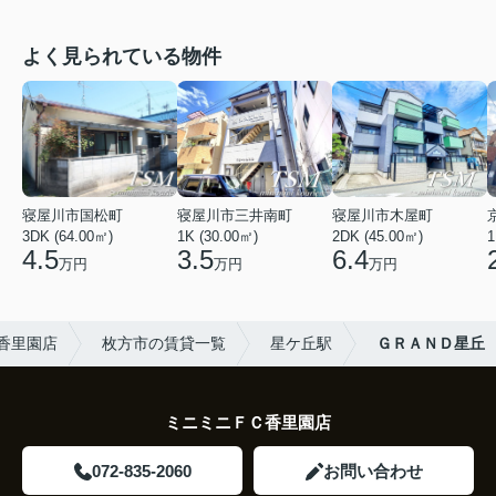
よく見られている物件
寝屋川市国松町
寝屋川市三井南町
寝屋川市木屋町
3DK (64.00㎡)
1K (30.00㎡)
2DK (45.00㎡)
1
4.5
3.5
6.4
万円
万円
万円
 香里園店
枚方市の賃貸一覧
星ケ丘駅
ＧＲＡＮＤ星丘
ミニミニＦＣ香里園店
072-835-2060
お問い合わせ