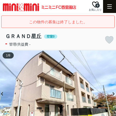
0
お気に入り
この物件の募集は終了しました。
ＧＲＡＮＤ星丘
空室0
-
管理/共益費 -
1
/
8