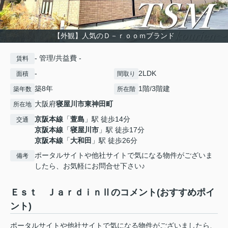
【外観】人気のＤ－ｒｏｏｍブランド
- 管理/共益費 -
賃料
-
2LDK
面積
間取り
築8年
1階/3階建
築年数
所在階
大阪府
寝屋川市
東神田町
所在地
京阪本線
「
萱島
」駅 徒歩14分
交通
京阪本線
「
寝屋川市
」駅 徒歩17分
京阪本線
「
大和田
」駅 徒歩26分
ポータルサイトや他社サイトで気になる物件がございま
備考
したら、お気軽にお問合せ下さい♪
Ｅｓｔ ＪａｒｄｉｎⅡのコメント(おすすめポイ
ント)
ポータルサイトや他社サイトで気になる物件がございましたら、