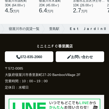
寝屋川市国松町
寝屋川市木屋町
京都市左京区浄土寺馬場町
3DK (64.00㎡)
2DK (45.00㎡)
1DK (26.00㎡)
2
4.5
6.4
2.7
万円
万円
万円
寝屋川市の賃貸一覧
萱島駅
Ｅｓｔ ＪａｒｄｉｎⅡ
ミニミニＦＣ香里園店
072-835-2060
お問い合わせ
〒572-0085
大阪府寝屋川市香里新町27-20 BambooVillage 2F
営業時間：
10：00～19：00
定休日：
水曜日