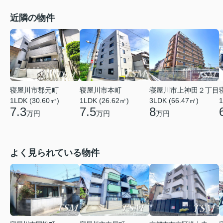
近隣の物件
寝屋川市本町
寝屋川市郡元町
寝屋川市上神田２丁目
1LDK (26.62㎡)
1
1LDK (30.60㎡)
3LDK (66.47㎡)
7.5
7.3
8
万円
万円
万円
よく見られている物件