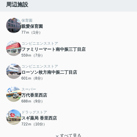
周辺施設
保育園
親愛保育園
77ｍ（1分）
コンビニエンスストア
ファミリーマート南中振三丁目店
559ｍ（7分）
コンビニエンスストア
ローソン枚方南中振二丁目店
601ｍ（8分）
スーパー
万代香里西店
688ｍ（9分）
ドラッグストア
スギ薬局 香里西店
722ｍ（10分）
すべて見る