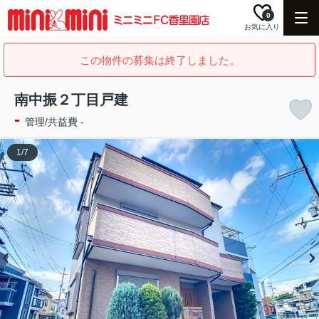
0
お気に入り
この物件の募集は終了しました。
南中振２丁目戸建
-
管理/共益費 -
1
/
7