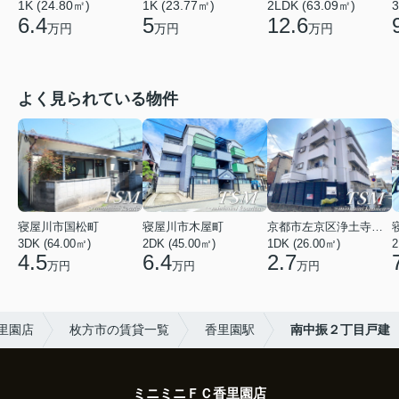
1K (23.77㎡)
1K (24.80㎡)
2LDK (63.09㎡)
3
5
6.4
12.6
万円
万円
万円
よく見られている物件
寝屋川市国松町
寝屋川市木屋町
京都市左京区浄土寺馬場町
3DK (64.00㎡)
2DK (45.00㎡)
1DK (26.00㎡)
2
4.5
6.4
2.7
万円
万円
万円
香里園店
枚方市の賃貸一覧
香里園駅
南中振２丁目戸建
ミニミニＦＣ香里園店