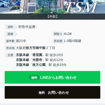
【外観】
- 管理/共益費 -
賃料
-
4LDK
面積
間取り
築21年
1-3階/3階建
築年数
所在階
大阪府
枚方市
南中振
２丁目
所在地
京阪本線
「
香里園
」駅 徒歩10分
交通
京阪本線
「
光善寺
」駅 徒歩12分
京阪本線
「
枚方公園
」駅 徒歩33分
LINEからお問い合わせ
無料
お問い合わせ
無料