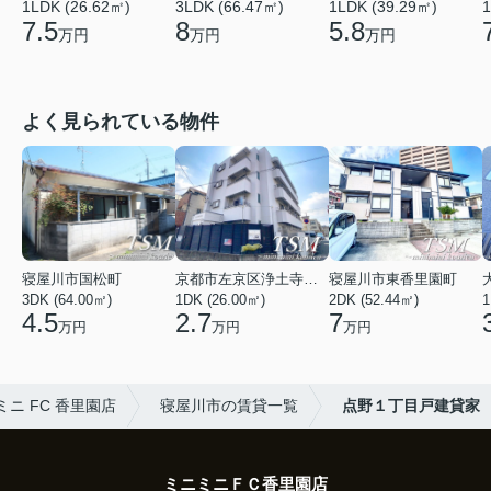
1LDK (26.62㎡)
1LDK (39.29㎡)
3LDK (66.47㎡)
1
7.5
5.8
8
万円
万円
万円
よく見られている物件
寝屋川市国松町
京都市左京区浄土寺馬場町
寝屋川市東香里園町
3DK (64.00㎡)
1DK (26.00㎡)
2DK (52.44㎡)
1
4.5
2.7
7
万円
万円
万円
ミニ FC 香里園店
寝屋川市の賃貸一覧
点野１丁目戸建貸家
ミニミニＦＣ香里園店