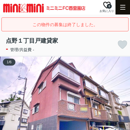
0
お気に入り
この物件の募集は終了しました。
点野１丁目戸建貸家
-
管理/共益費 -
1
/
6