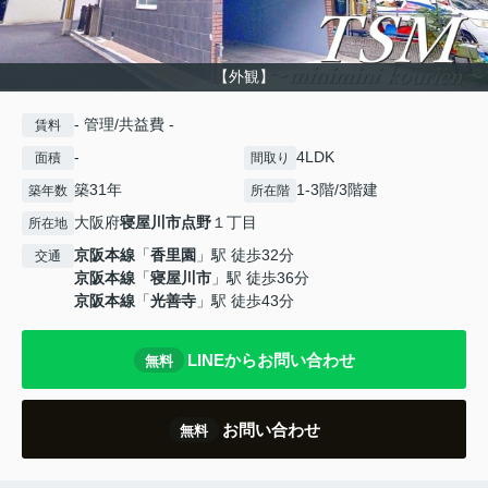
【外観】
- 管理/共益費 -
賃料
-
4LDK
面積
間取り
築31年
1-3階/3階建
築年数
所在階
大阪府
寝屋川市
点野
１丁目
所在地
京阪本線
「
香里園
」駅 徒歩32分
交通
京阪本線
「
寝屋川市
」駅 徒歩36分
京阪本線
「
光善寺
」駅 徒歩43分
LINEからお問い合わせ
無料
お問い合わせ
無料