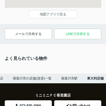
地図アプリで見る
メールで共有する
LINEで共有する
よく見られている物件
園店
寝屋川市の店舗(賃貸)一覧
寝屋川市駅
東大利店舗
ミニミニＦＣ香里園店
072-835-2060
お問い合わせ