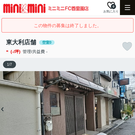
0
お気に入り
この物件の募集は終了しました。
東大利店舗
空室0
-
(-/坪)
管理/共益費 -
1
/
7