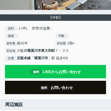
【外観】
- (-/坪) 管理/共益費 -
賃料
-
-
面積
坪数
築31年
1階/-
築年数
所在階
大阪府
寝屋川市
東大利町
７－３０
所在地
京阪本線
「
寝屋川市
」駅 徒歩4分
交通
LINEからお問い合わせ
無料
お問い合わせ
無料
周辺施設