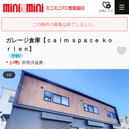
0
お気に入り
この物件の募集は終了しました。
ガレージ倉庫【ｃａｌｍ ｓｐａｃｅ ｋｏ
ｒｉｅｎ】
空室0
-
(-/坪)
管理/共益費 -
1
/
2