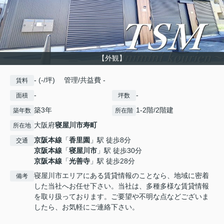
【外観】
- (-/坪) 管理/共益費 -
賃料
-
-
面積
坪数
築3年
1-2階/2階建
築年数
所在階
大阪府
寝屋川市
寿町
所在地
京阪本線
「
香里園
」駅 徒歩8分
交通
京阪本線
「
寝屋川市
」駅 徒歩30分
京阪本線
「
光善寺
」駅 徒歩28分
寝屋川市エリアにある賃貸情報のことなら、地域に密着
備考
した当社へお任せ下さい。当社は、多種多様な賃貸情報
を取り扱っております。ご要望や不明な点などございま
したら、お気軽にご連絡下さい。